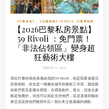
,
,
【巴黎旅遊】
【法國旅遊】FRANCE
巴黎博物館
【2026巴黎私房景點】
59 Rivoli ：免門票！
「非法佔領區」變身超
狂藝術大樓
March 12, 2023
我在巴黎的朋友推薦給我的59 Rivoli，他是我看過最活
的美術館，他也是一棟藏在城市的藝術工作室，聽說藝
術家們甚至是睡在裡面，在裡面創作，展出，但進去參
觀是免費的，你也可以捐款支持他們，或是直接與藝術
家交流並跟他們購買作品！我出來之後滿滿的感動