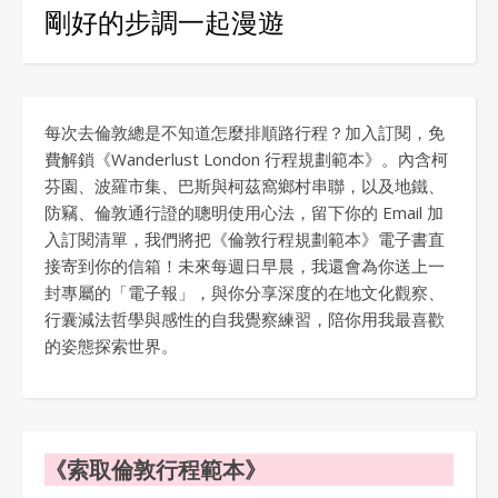
剛好的步調一起漫遊
每次去倫敦總是不知道怎麼排順路行程？加入訂閱，免
費解鎖《Wanderlust London 行程規劃範本》。內含柯
芬園、波羅市集、巴斯與柯茲窩鄉村串聯，以及地鐵、
防竊、倫敦通行證的聰明使用心法，留下你的 Email 加
入訂閱清單，我們將把《倫敦行程規劃範本》電子書直
接寄到你的信箱！未來每週日早晨，我還會為你送上一
封專屬的「電子報」，與你分享深度的在地文化觀察、
行囊減法哲學與感性的自我覺察練習，陪你用我最喜歡
的姿態探索世界。
《索取倫敦行程範本》