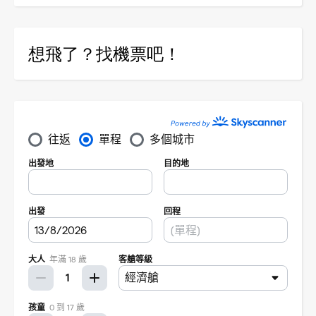
想飛了？找機票吧！