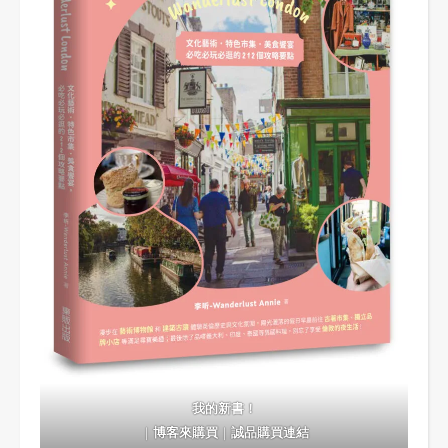
我的新書！
｜
博客來購買
｜
誠品購買連結