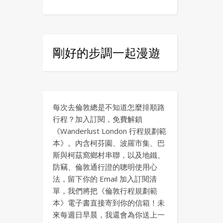
剛好的步調一起漫遊
每次去倫敦總是不知道怎麼排順路
行程？加入訂閱，免費解鎖
《Wanderlust London 行程規劃範
本》。內含柯芬園、波羅市集、巴
斯與柯茲窩鄉村串聯，以及地鐵、
防竊、倫敦通行證的聰明使用心
法，留下你的 Email 加入訂閱清
單，我們將把《倫敦行程規劃範
本》電子書直接寄到你的信箱！未
來每週日早晨，我還會為你送上一