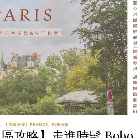
,
,
】
【法國旅遊】FRANCE
巴黎分區
黑區攻略】走進時髦 Bobo