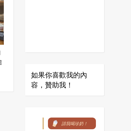
間
超
如果你喜歡我的內
容，贊助我！
請我喝珍奶！