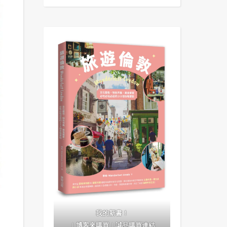
我的新書！
｜
博客來購買
｜
誠品購買連結