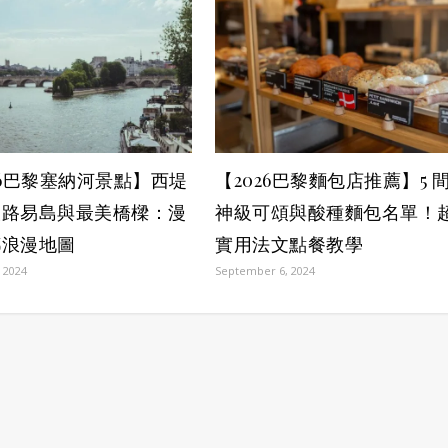
26巴黎塞納河景點】西堤
【2026巴黎麵包店推薦】5 
聖路易島與最美橋樑：漫
神級可頌與酸種麵包名單！
都浪漫地圖
實用法文點餐教學
 2024
September 6, 2024