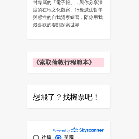
封專屬的「電子報」，與你分享深
度的在地文化觀察、行囊減法哲學
與感性的自我覺察練習，陪你用我
最喜歡的姿態探索世界。
《索取倫敦行程範本》
想飛了？找機票吧！