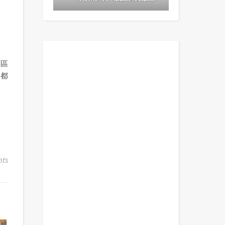
四區
，都
ts