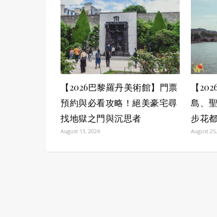
【2026巴黎羅丹美術館】門票
【20
預約與必看攻略！絕美豪宅尋
島、
找地獄之門與沉思者
步花
August 13, 2024
August 25,