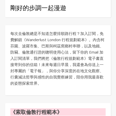
剛好的步調一起漫遊
每次去倫敦總是不知道怎麼排順路行程？加入訂閱，免
費解鎖《Wanderlust London 行程規劃範本》。內含柯
芬園、波羅市集、巴斯與柯茲窩鄉村串聯，以及地鐵、
防竊、倫敦通行證的聰明使用心法，留下你的 Email 加
入訂閱清單，我們將把《倫敦行程規劃範本》電子書直
接寄到你的信箱！未來每週日早晨，我還會為你送上一
封專屬的「電子報」，與你分享深度的在地文化觀察、
行囊減法哲學與感性的自我覺察練習，陪你用我最喜歡
的姿態探索世界。
《索取倫敦行程範本》