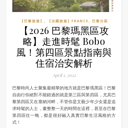
,
,
【巴黎旅遊】
【法國旅遊】FRANCE
巴黎分區
【2026 巴黎瑪黑區攻
略】走進時髦 Bobo
風！第四區景點指南與
住宿治安解析
April 1, 2022
巴黎時尚人士聚集最精華的地方就是巴黎瑪黑區！巴黎
自由行你絕對不能錯過的就是第三區與第四區，尤其巴
黎第四區又在塞納河畔，不管你是文藝少年少女還是追
求時髦的人士，畫整整一天的時間在這裡，甚至在巴黎
第四區住一晚，都是很好融入真實巴黎生活風格的方
式！