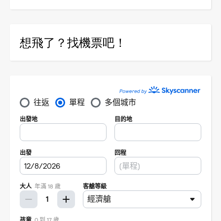
想飛了？找機票吧！