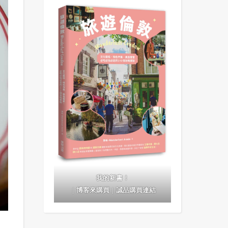
我的新書！
｜
博客來購買
｜
誠品購買連結