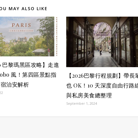
OU MAY ALSO LIKE
26 巴黎瑪黑區攻略】走進
Bobo 風！第四區景點指
【2026巴黎行程規劃】帶長
住宿治安解析
也 OK！10 天深度自由行路
022
與私房美食總整理
September 1, 2024