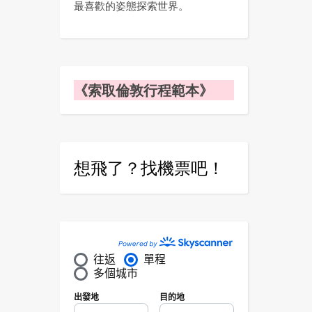
最喜歡的姿態探索世界。
《索取倫敦行程範本》
想飛了？找機票吧！