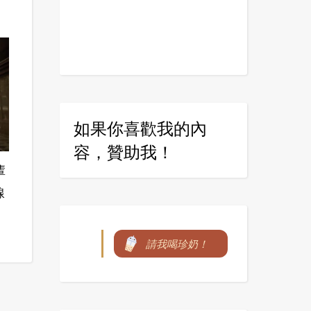
如果你喜歡我的內
容，贊助我！
輩
線
請我喝珍奶！