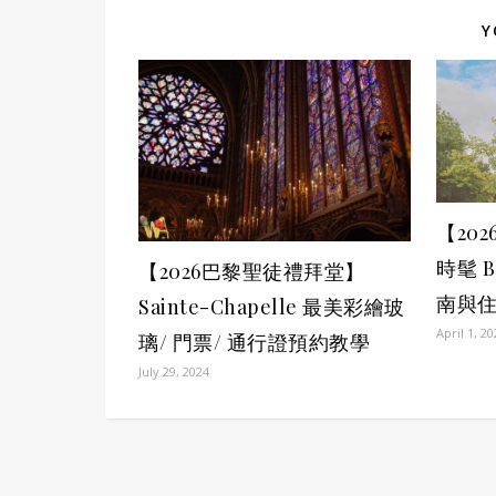
Y
【20
時髦 
【2026巴黎聖徒禮拜堂】
南與
Sainte-Chapelle 最美彩繪玻
April 1, 2
璃/ 門票/ 通行證預約教學
July 29, 2024