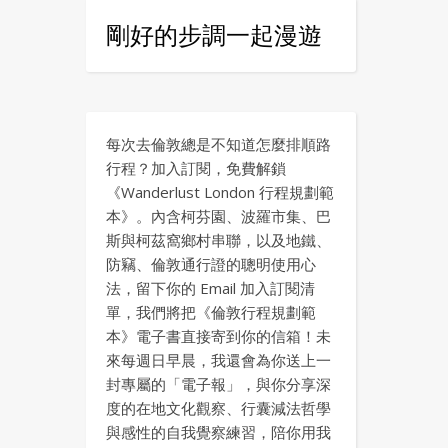
剛好的步調一起漫遊
每次去倫敦總是不知道怎麼排順路
行程？加入訂閱，免費解鎖
《Wanderlust London 行程規劃範
本》。內含柯芬園、波羅市集、巴
斯與柯茲窩鄉村串聯，以及地鐵、
防竊、倫敦通行證的聰明使用心
法，留下你的 Email 加入訂閱清
單，我們將把《倫敦行程規劃範
本》電子書直接寄到你的信箱！未
來每週日早晨，我還會為你送上一
封專屬的「電子報」，與你分享深
度的在地文化觀察、行囊減法哲學
與感性的自我覺察練習，陪你用我