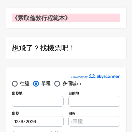
《索取倫敦行程範本》
想飛了？找機票吧！