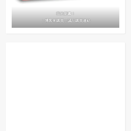
我的新書！
｜
博客來購買
｜
誠品購買連結