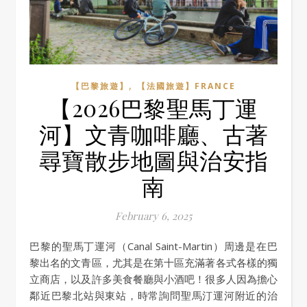
,
【巴黎旅遊】
【法國旅遊】FRANCE
【2026巴黎聖馬丁運
河】文青咖啡廳、古著
尋寶散步地圖與治安指
南
February 6, 2025
巴黎的聖馬丁運河（Canal Saint-Martin）周邊是在巴
黎出名的文青區，尤其是在第十區充滿著各式各樣的獨
立商店，以及許多美食餐廳與小酒吧！很多人因為擔心
鄰近巴黎北站與東站，時常詢問聖馬汀運河附近的治