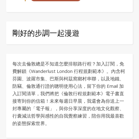
剛好的步調一起漫遊
每次去倫敦總是不知道怎麼排順路行程？加入訂閱，免
費解鎖《Wanderlust London 行程規劃範本》。內含柯
芬園、波羅市集、巴斯與柯茲窩鄉村串聯，以及地鐵、
防竊、倫敦通行證的聰明使用心法，留下你的 Email 加
入訂閱清單，我們將把《倫敦行程規劃範本》電子書直
接寄到你的信箱！未來每週日早晨，我還會為你送上一
封專屬的「電子報」，與你分享深度的在地文化觀察、
行囊減法哲學與感性的自我覺察練習，陪你用我最喜歡
的姿態探索世界。