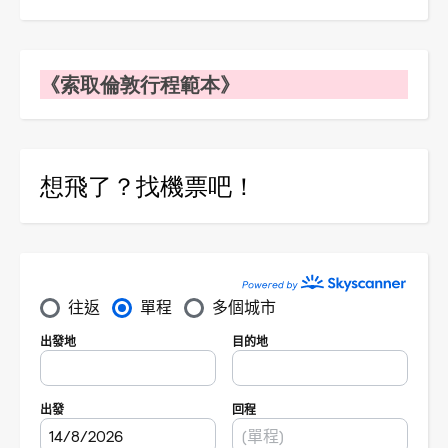
《索取倫敦行程範本》
想飛了？找機票吧！