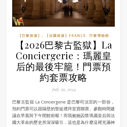
,
,
【巴黎旅遊】
【法國旅遊】FRANCE
巴黎博物館
【2026巴黎古監獄】La
Conciergerie：瑪麗皇
后的最後牢籠！門票預
約套票攻略
July 29, 2024
巴黎古監獄 La Conciergerie 是巴黎司法宮的一部份，
預約門票可以跟隔壁的聖徒禮拜堂買聯票、參觀時間建
議在早晨與下午閉館前喔！而我被她囚禁瑪麗皇后與法
國大革命的歷史所深深吸引，這也是為什麼這裡充滿神