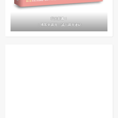
我的新書！
｜
博客來購買
｜
誠品購買連結