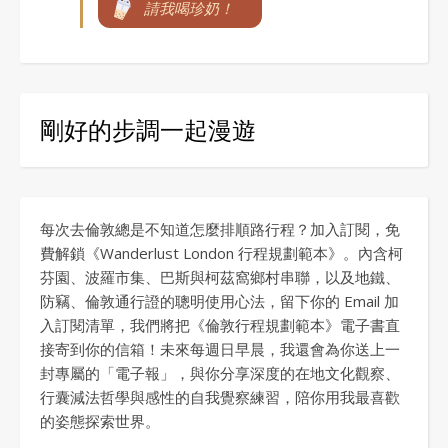
請我喝珍奶！
剛好的步調一起漫遊
每次去倫敦總是不知道怎麼排順路行程？加入訂閱，免
費解鎖《Wanderlust London 行程規劃範本》。內含柯
芬園、波羅市集、巴斯與柯茲窩鄉村串聯，以及地鐵、
防竊、倫敦通行證的聰明使用心法，留下你的 Email 加
入訂閱清單，我們將把《倫敦行程規劃範本》電子書直
接寄到你的信箱！未來每週日早晨，我還會為你送上一
封專屬的「電子報」，與你分享深度的在地文化觀察、
行囊減法哲學與感性的自我覺察練習，陪你用我最喜歡
的姿態探索世界。