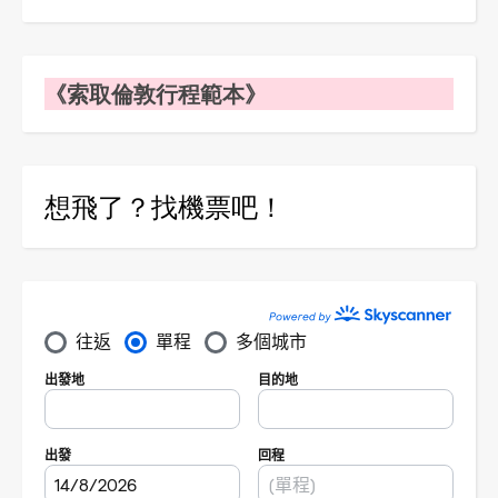
《索取倫敦行程範本》
想飛了？找機票吧！