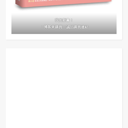
我的新書！
｜
博客來購買
｜
誠品購買連結