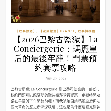
,
,
【巴黎旅遊】
【法國旅遊】FRANCE
巴黎博物館
【2026巴黎古監獄】La
Conciergerie：瑪麗皇
后的最後牢籠！門票預
約套票攻略
July 29, 2024
巴黎古監獄 La Conciergerie 是巴黎司法宮的一部份，
預約門票可以跟隔壁的聖徒禮拜堂買聯票、參觀時間建
議在早晨與下午閉館前喔！而我被她囚禁瑪麗皇后與法
國大革命的歷史所深深吸引，這也是為什麼這裡充滿神