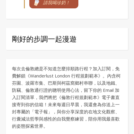
請我喝珍奶！
剛好的步調一起漫遊
每次去倫敦總是不知道怎麼排順路行程？加入訂閱，免
費解鎖《Wanderlust London 行程規劃範本》。內含柯
芬園、波羅市集、巴斯與柯茲窩鄉村串聯，以及地鐵、
防竊、倫敦通行證的聰明使用心法，留下你的 Email 加
入訂閱清單，我們將把《倫敦行程規劃範本》電子書直
接寄到你的信箱！未來每週日早晨，我還會為你送上一
封專屬的「電子報」，與你分享深度的在地文化觀察、
行囊減法哲學與感性的自我覺察練習，陪你用我最喜歡
的姿態探索世界。