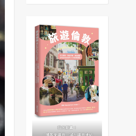
我的新書！
｜
博客來購買
｜
誠品購買連結