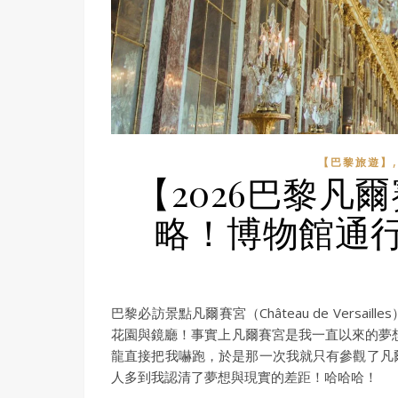
【巴黎旅遊】
【2026巴黎凡
略！博物館通
巴黎必訪景點凡爾賽宮（Château de Ver
花園與鏡廳！事實上凡爾賽宮是我一直以來的夢
龍直接把我嚇跑，於是那一次我就只有參觀了凡
人多到我認清了夢想與現實的差距！哈哈哈！