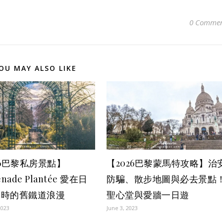
0 Commen
OU MAY ALSO LIKE
26巴黎私房景點】
【2026巴黎蒙馬特攻略】治
enade Plantée 愛在日
防騙、散步地圖與必去景點
黎時的舊鐵道浪漫
聖心堂與愛牆一日遊
2023
June 3, 2023