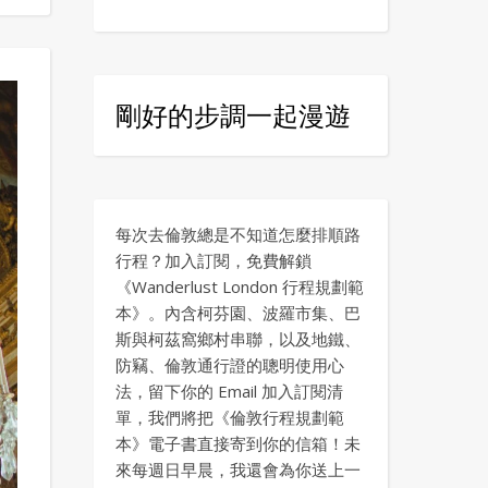
剛好的步調一起漫遊
每次去倫敦總是不知道怎麼排順路
行程？加入訂閱，免費解鎖
《Wanderlust London 行程規劃範
本》。內含柯芬園、波羅市集、巴
斯與柯茲窩鄉村串聯，以及地鐵、
防竊、倫敦通行證的聰明使用心
法，留下你的 Email 加入訂閱清
單，我們將把《倫敦行程規劃範
本》電子書直接寄到你的信箱！未
來每週日早晨，我還會為你送上一