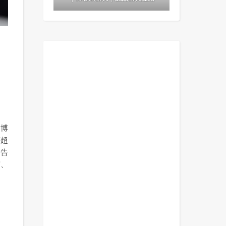
黎博
等超
會告
南、