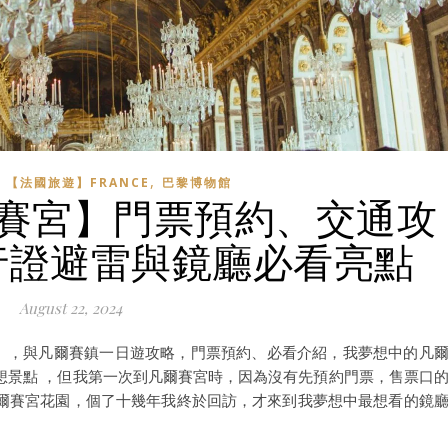
,
,
【法國旅遊】FRANCE
巴黎博物館
爾賽宮】門票預約、交通攻
行證避雷與鏡廳必看亮點
August 22, 2024
sailles），與凡爾賽鎮一日遊攻略，門票預約、必看介紹，我夢想中的凡
想景點 ，但我第一次到凡爾賽宮時，因為沒有先預約門票，售票口
爾賽宮花園，個了十幾年我終於回訪，才來到我夢想中最想看的鏡