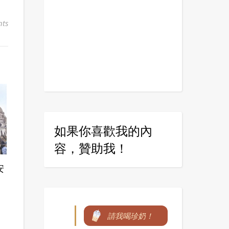
ts
如果你喜歡我的內
容，贊助我！
安
！
請我喝珍奶！