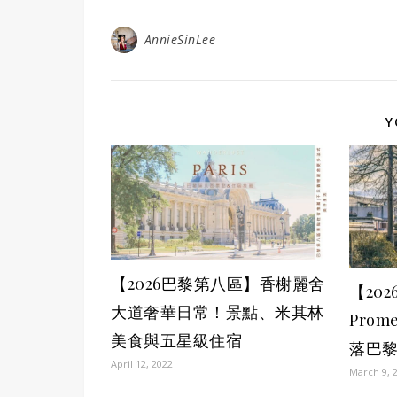
AnnieSinLee
Y
【2026巴黎第八區】香榭麗舍
【20
大道奢華日常！景點、米其林
Prom
美食與五星級住宿
落巴
April 12, 2022
March 9, 