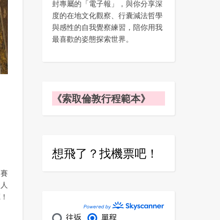
封專屬的「電子報」，與你分享深
度的在地文化觀察、行囊減法哲學
與感性的自我覺察練習，陪你用我
最喜歡的姿態探索世界。
《索取倫敦行程範本》
想飛了？找機票吧！
爾賽
的人
廳！