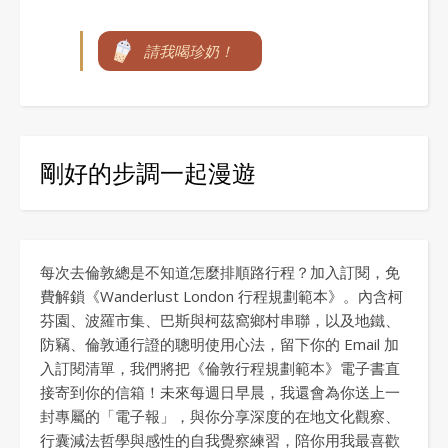
請我喝珍奶！
剛好的步調一起漫遊
每次去倫敦總是不知道怎麼排順路行程？加入訂閱，免
費解鎖《Wanderlust London 行程規劃範本》。內含柯
芬園、波羅市集、巴斯與柯茲窩鄉村串聯，以及地鐵、
防竊、倫敦通行證的聰明使用心法，留下你的 Email 加
入訂閱清單，我們將把《倫敦行程規劃範本》電子書直
接寄到你的信箱！未來每週日早晨，我還會為你送上一
封專屬的「電子報」，與你分享深度的在地文化觀察、
行囊減法哲學與感性的自我覺察練習，陪你用我最喜歡