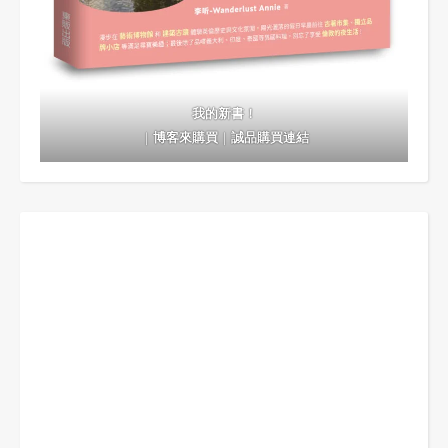
我的新書！
｜
博客來購買
｜
誠品購買連結