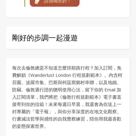
請我喝珍奶！
剛好的步調一起漫遊
每次去倫敦總是不知道怎麼排順路行程？加入訂閱，免
費解鎖《Wanderlust London 行程規劃範本》。內含柯
芬園、波羅市集、巴斯與柯茲窩鄉村串聯，以及地鐵、
防竊、倫敦通行證的聰明使用心法，留下你的 Email 加
入訂閱清單，我們將把《倫敦行程規劃範本》電子書直
接寄到你的信箱！未來每週日早晨，我還會為你送上一
封專屬的「電子報」，與你分享深度的在地文化觀察、
行囊減法哲學與感性的自我覺察練習，陪你用我最喜歡
的姿態探索世界。