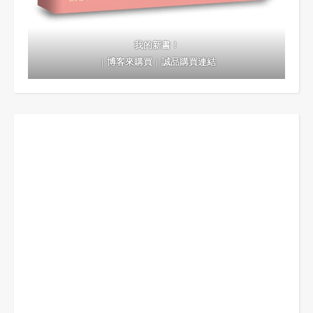
我的新書！
｜
博客來購買
｜
誠品購買連結