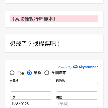
《索取倫敦行程範本》
想飛了？找機票吧！