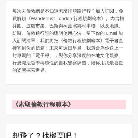
每次去倫敦總是不知道怎麼排順路行程？加入訂閱，免
費解鎖《Wanderlust London 行程規劃範本》。內含柯
芬園、波羅市集、巴斯與柯茲窩鄉村串聯，以及地鐵、
防竊、倫敦通行證的聰明使用心法，留下你的 Email 加
入訂閱清單，我們將把《倫敦行程規劃範本》電子書直
接寄到你的信箱！未來每週日早晨，我還會為你送上一
封專屬的「電子報」，與你分享深度的在地文化觀察、
行囊減法哲學與感性的自我覺察練習，陪你用我最喜歡
的姿態探索世界。
《索取倫敦行程範本》
想飛了？找機票吧！