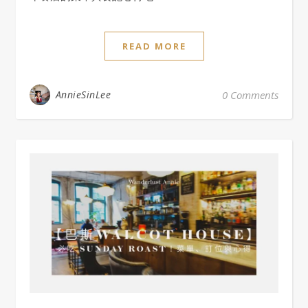
READ MORE
AnnieSinLee
0 Comments