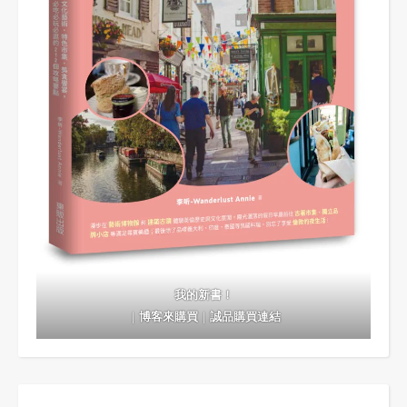
我的新書！
｜
博客來購買
｜
誠品購買連結