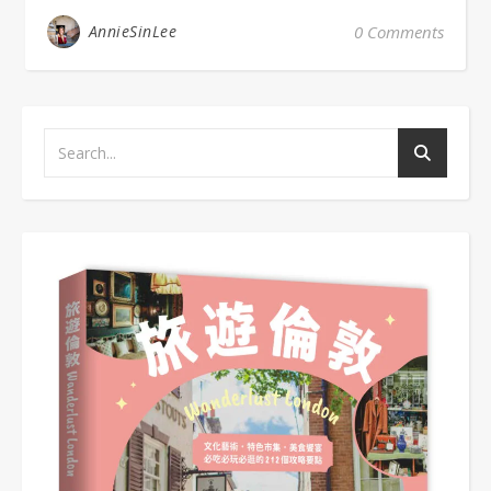
AnnieSinLee
0 Comments