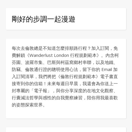
剛好的步調一起漫遊
每次去倫敦總是不知道怎麼排順路行程？加入訂閱，免
費解鎖《Wanderlust London 行程規劃範本》。內含柯
芬園、波羅市集、巴斯與柯茲窩鄉村串聯，以及地鐵、
防竊、倫敦通行證的聰明使用心法，留下你的 Email 加
入訂閱清單，我們將把《倫敦行程規劃範本》電子書直
接寄到你的信箱！未來每週日早晨，我還會為你送上一
封專屬的「電子報」，與你分享深度的在地文化觀察、
行囊減法哲學與感性的自我覺察練習，陪你用我最喜歡
的姿態探索世界。