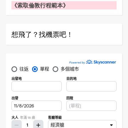
《索取倫敦行程範本》
想飛了？找機票吧！