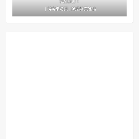
我的新書！
｜
博客來購買
｜
誠品購買連結