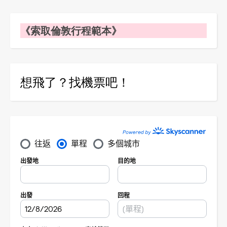
《索取倫敦行程範本》
想飛了？找機票吧！