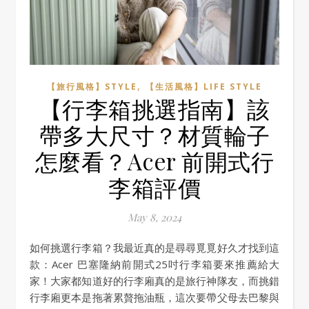
,
【旅行風格】STYLE
【生活風格】LIFE STYLE
【行李箱挑選指南】該
帶多大尺寸？材質輪子
怎麼看？Acer 前開式行
李箱評價
May 8, 2024
如何挑選行李箱？我最近真的是尋尋覓覓好久才找到這
款：Acer 巴塞隆納前開式25吋行李箱要來推薦給大
家！大家都知道好的行李廂真的是旅行神隊友，而挑錯
行李廂更本是拖著累贅拖油瓶，這次要帶父母去巴黎與