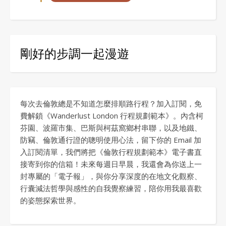
剛好的步調一起漫遊
每次去倫敦總是不知道怎麼排順路行程？加入訂閱，免
費解鎖《Wanderlust London 行程規劃範本》。內含柯
芬園、波羅市集、巴斯與柯茲窩鄉村串聯，以及地鐵、
防竊、倫敦通行證的聰明使用心法，留下你的 Email 加
入訂閱清單，我們將把《倫敦行程規劃範本》電子書直
接寄到你的信箱！未來每週日早晨，我還會為你送上一
封專屬的「電子報」，與你分享深度的在地文化觀察、
行囊減法哲學與感性的自我覺察練習，陪你用我最喜歡
的姿態探索世界。