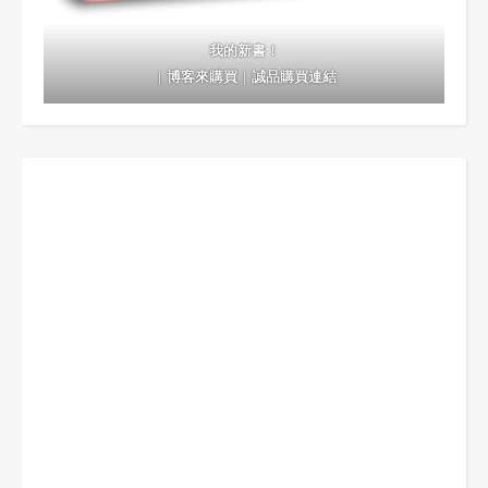
我的新書！
｜
博客來購買
｜
誠品購買連結