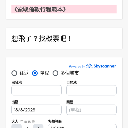
《索取倫敦行程範本》
想飛了？找機票吧！