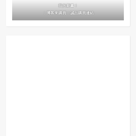
我的新書！
｜
博客來購買
｜
誠品購買連結