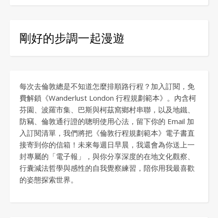
剛好的步調一起漫遊
每次去倫敦總是不知道怎麼排順路行程？加入訂閱，免
費解鎖《Wanderlust London 行程規劃範本》。內含柯
芬園、波羅市集、巴斯與柯茲窩鄉村串聯，以及地鐵、
防竊、倫敦通行證的聰明使用心法，留下你的 Email 加
入訂閱清單，我們將把《倫敦行程規劃範本》電子書直
接寄到你的信箱！未來每週日早晨，我還會為你送上一
封專屬的「電子報」，與你分享深度的在地文化觀察、
行囊減法哲學與感性的自我覺察練習，陪你用我最喜歡
的姿態探索世界。