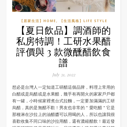
,
【居家生活】HOME
【生活風格】LIFE STYLE
【夏日飲品】調酒師的
私房特調！工研水果醋
評價與 3 款微醺醋飲食
譜
July 31, 2022
想必是台灣人一定知道工研醋這個品牌，料理上常用的
白醋或是烏醋或是水果醋，幾乎有再開火的家家戶戶都
有一罐，小時候家裡煮台式拉麵，一定要加滿滿的工研
烏醋，真的是無醋不歡！男友也非常的＂愛吃醋＂它是
那種淋在沙拉上的油醋醬可以用喝的人，所以也讓我很
喜歡收集不同口味的沙拉用醋，還有濃縮醋飲！最近發