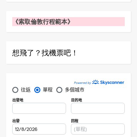
《索取倫敦行程範本》
想飛了？找機票吧！