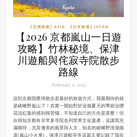
,
【亞洲旅遊】ASIA
【日本旅遊】JAPAN
【2026 京都嵐山一日遊
攻略】竹林秘境、保津
川遊船與侘寂寺院散步
路線
February 9, 2023
說到京都我覺得散步是最好的旅遊方式，我最期待的就
是嵯峨野嵐山了！其實一開始對於這個夏天的季節沒櫻
花沒紅葉的感到很苦惱，不知道自己的方向是甚麼！但
在得知京都有非常多寺院名列世界文化遺產，這讓我充
滿期待，尤其優美的風景與人文，知名的嵯峨野浪漫鐵
道(嵐山小火車)，保津川遊船等等這篇主要記錄了我在