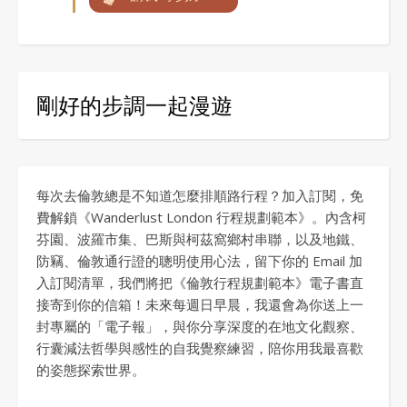
剛好的步調一起漫遊
每次去倫敦總是不知道怎麼排順路行程？加入訂閱，免
費解鎖《Wanderlust London 行程規劃範本》。內含柯
芬園、波羅市集、巴斯與柯茲窩鄉村串聯，以及地鐵、
防竊、倫敦通行證的聰明使用心法，留下你的 Email 加
入訂閱清單，我們將把《倫敦行程規劃範本》電子書直
接寄到你的信箱！未來每週日早晨，我還會為你送上一
封專屬的「電子報」，與你分享深度的在地文化觀察、
行囊減法哲學與感性的自我覺察練習，陪你用我最喜歡
的姿態探索世界。