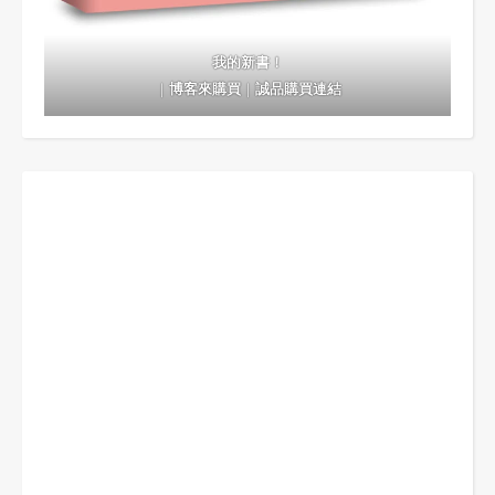
我的新書！
｜
博客來購買
｜
誠品購買連結