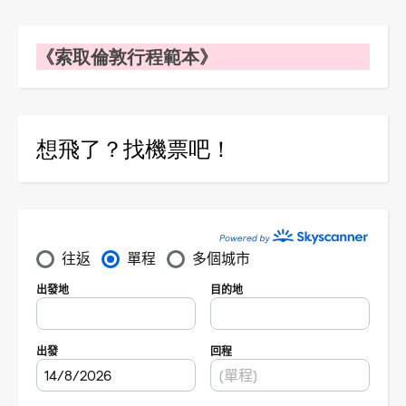
《索取倫敦行程範本》
想飛了？找機票吧！