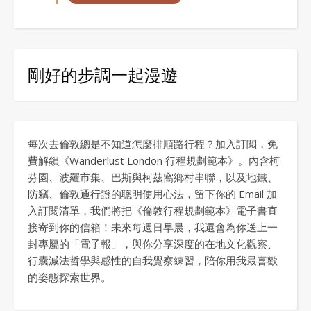
剛好的步調一起漫遊
每次去倫敦總是不知道怎麼排順路行程？加入訂閱，免
費解鎖《Wanderlust London 行程規劃範本》。內含柯
芬園、波羅市集、巴斯與柯茲窩鄉村串聯，以及地鐵、
防竊、倫敦通行證的聰明使用心法，留下你的 Email 加
入訂閱清單，我們將把《倫敦行程規劃範本》電子書直
接寄到你的信箱！未來每週日早晨，我還會為你送上一
封專屬的「電子報」，與你分享深度的在地文化觀察、
行囊減法哲學與感性的自我覺察練習，陪你用我最喜歡
的姿態探索世界。