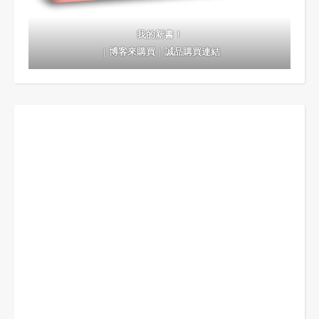
我的新書！
｜
博客來購買
｜
誠品購買連結