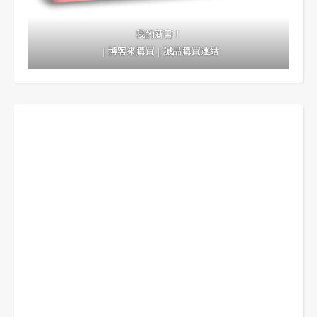
我的新書！
｜
博客來購買
｜
誠品購買連結