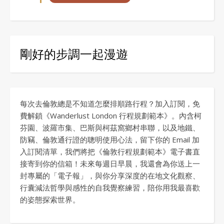
剛好的步調一起漫遊
每次去倫敦總是不知道怎麼排順路行程？加入訂閱，免
費解鎖《Wanderlust London 行程規劃範本》。內含柯
芬園、波羅市集、巴斯與柯茲窩鄉村串聯，以及地鐵、
防竊、倫敦通行證的聰明使用心法，留下你的 Email 加
入訂閱清單，我們將把《倫敦行程規劃範本》電子書直
接寄到你的信箱！未來每週日早晨，我還會為你送上一
封專屬的「電子報」，與你分享深度的在地文化觀察、
行囊減法哲學與感性的自我覺察練習，陪你用我最喜歡
的姿態探索世界。