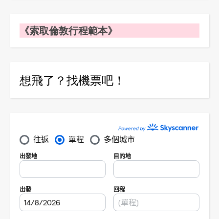
《索取倫敦行程範本》
想飛了？找機票吧！