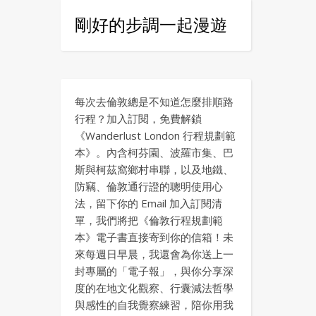
剛好的步調一起漫遊
每次去倫敦總是不知道怎麼排順路
行程？加入訂閱，免費解鎖
《Wanderlust London 行程規劃範
本》。內含柯芬園、波羅市集、巴
斯與柯茲窩鄉村串聯，以及地鐵、
防竊、倫敦通行證的聰明使用心
法，留下你的 Email 加入訂閱清
單，我們將把《倫敦行程規劃範
本》電子書直接寄到你的信箱！未
來每週日早晨，我還會為你送上一
封專屬的「電子報」，與你分享深
度的在地文化觀察、行囊減法哲學
與感性的自我覺察練習，陪你用我