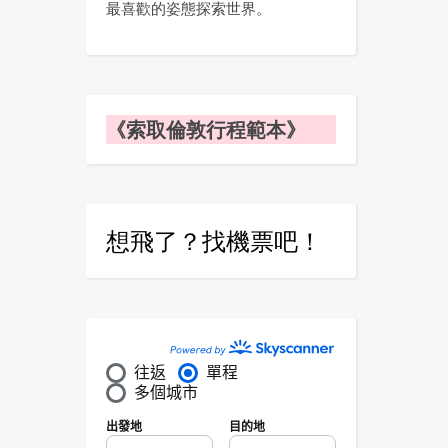
最喜歡的姿態探索世界。
《索取倫敦行程範本》
想飛了？找機票吧！