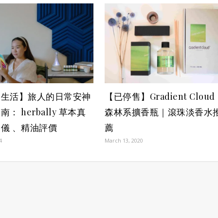
家生活】旅人的日常安神
【已停售】Gradient Cloud
： herbally 草本真
森林系擴香瓶｜滾珠淡香水
儀 、精油評價
薦
4
March 13, 2020