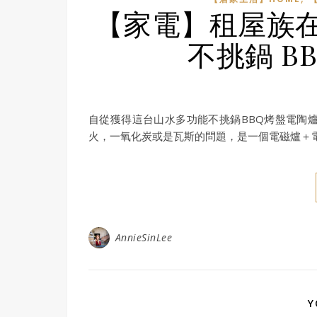
【家電】租屋族
不挑鍋 B
自從獲得這台山水多功能不挑鍋BBQ烤盤電陶
火，一氧化炭或是瓦斯的問題，是一個電磁爐＋
AnnieSinLee
Y