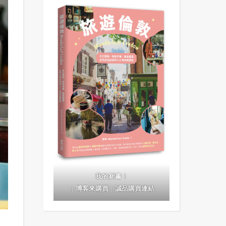
我的新書！
｜
博客來購買
｜
誠品購買連結