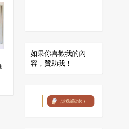
如果你喜歡我的內
容，贊助我！
推
請我喝珍奶！