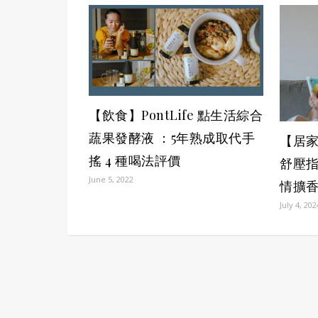
【飲食】PontLife 點生活綜合
蔬果發酵液 ：5年熟成取代手
【居
搖 4 種喝法評價
舒壓指南
June 5, 2022
情擴香
July 4, 202