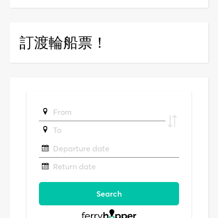
訂渡輪船票！