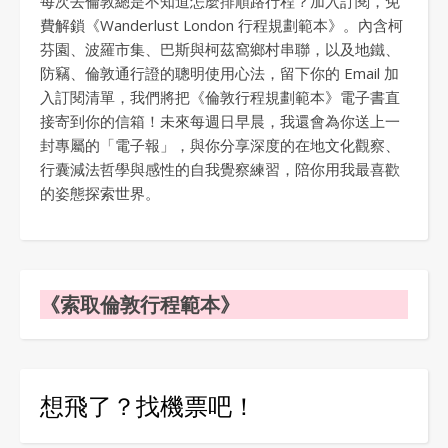
每次去倫敦總是不知道怎麼排順路行程？加入訂閱，免
費解鎖《Wanderlust London 行程規劃範本》。內含柯
芬園、波羅市集、巴斯與柯茲窩鄉村串聯，以及地鐵、
防竊、倫敦通行證的聰明使用心法，留下你的 Email 加
入訂閱清單，我們將把《倫敦行程規劃範本》電子書直
接寄到你的信箱！未來每週日早晨，我還會為你送上一
封專屬的「電子報」，與你分享深度的在地文化觀察、
行囊減法哲學與感性的自我覺察練習，陪你用我最喜歡
的姿態探索世界。
《索取倫敦行程範本》
想飛了？找機票吧！