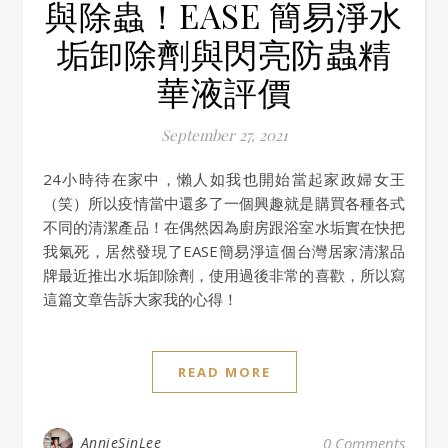
與除蟲！EASE 簡易淨水
垢卸除劑與閃亮防蟲精
華液評價
September 27, 2021
24小時待在家中，懶人如我也開始當起家政婦女王
（笑）所以疫情當中還多了一個興趣就是購買各種各式
不同的清潔產品！在偶然因為廚房跟浴室水垢實在快把
我氣死，居然發現了EASE簡易淨這個台灣居家清潔品
牌最近推出水垢卸除劑，使用過後非常的喜歡，所以寫
這篇文章告訴大家我的心得！
READ MORE
AnnieSinLee
0 Comments