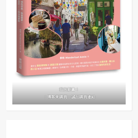
我的新書！
｜
博客來購買
｜
誠品購買連結