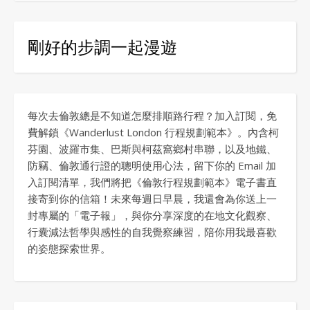
剛好的步調一起漫遊
每次去倫敦總是不知道怎麼排順路行程？加入訂閱，免
費解鎖《Wanderlust London 行程規劃範本》。內含柯
芬園、波羅市集、巴斯與柯茲窩鄉村串聯，以及地鐵、
防竊、倫敦通行證的聰明使用心法，留下你的 Email 加
入訂閱清單，我們將把《倫敦行程規劃範本》電子書直
接寄到你的信箱！未來每週日早晨，我還會為你送上一
封專屬的「電子報」，與你分享深度的在地文化觀察、
行囊減法哲學與感性的自我覺察練習，陪你用我最喜歡
的姿態探索世界。