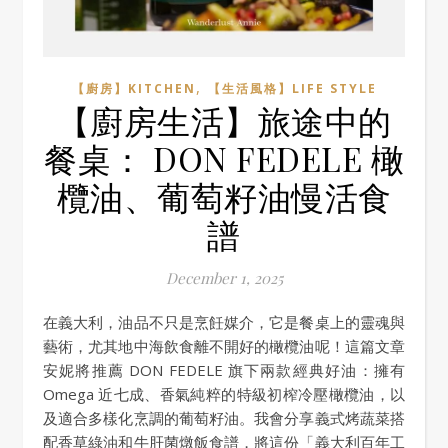
,
【廚房】KITCHEN
【生活風格】LIFE STYLE
【廚房生活】旅途中的
餐桌： DON FEDELE 橄
欖油、葡萄籽油慢活食
譜
December 1, 2025
在義大利，油品不只是烹飪媒介，它是餐桌上的靈魂與
藝術，尤其地中海飲食離不開好的橄欖油呢！這篇文章
安妮將推薦 DON FEDELE 旗下兩款經典好油：擁有
Omega 近七成、香氣純粹的特級初榨冷壓橄欖油，以
及適合多樣化烹調的葡萄籽油。我會分享義式烤蔬菜搭
配香草綠油和牛肝菌燉飯食譜，將這份「義大利百年工