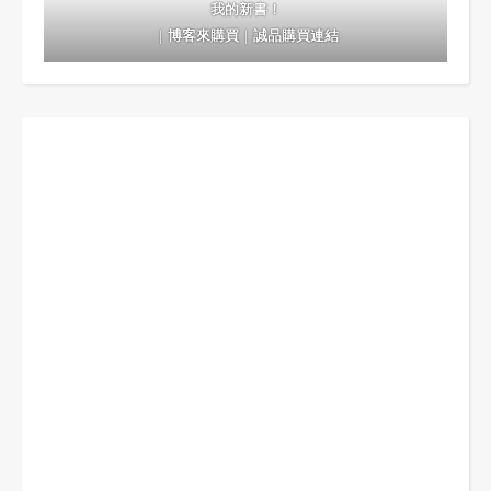
我的新書！
｜
博客來購買
｜
誠品購買連結