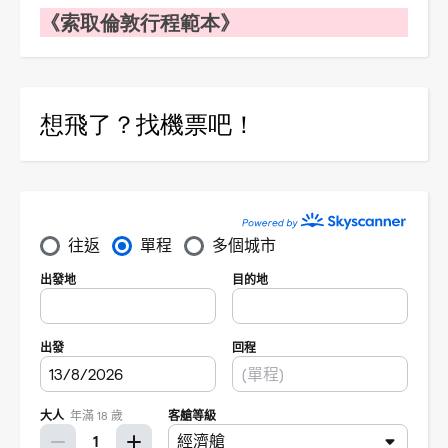
《索取倫敦行程範本》
想飛了？找機票吧！