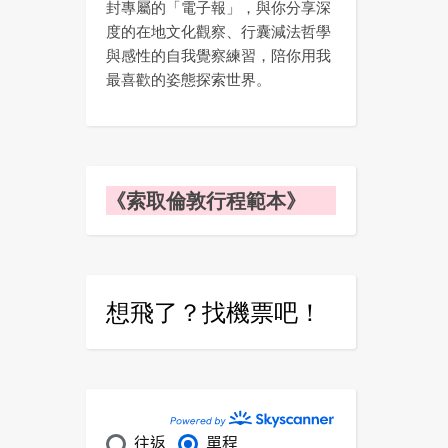
封專屬的「電子報」，與你分享深
度的在地文化觀察、行囊減法哲學
與感性的自我覺察練習，陪你用我
最喜歡的姿態探索世界。
《索取倫敦行程範本》
想飛了？找機票吧！