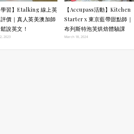
學習】Etalking 線上英
【Accupass活動】Kitchen
習評價｜真人英美澳加師
Starter x 東京藍帶甜點師｜
輕鬆說英文！
布列斯特泡芙烘焙體驗課
2, 2023
March 18, 2024