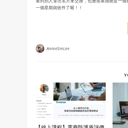
看到別人拿出名片來交換，也會羨慕感覺是一個
一個星期就收件了喔！！
AnnieSinLee
Y
【線上課程】電商防護盾評價