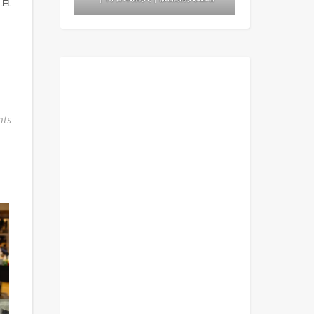
而且
ts