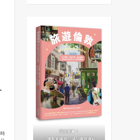
計
我的新書！
動時
｜
博客來購買
｜
誠品購買連結