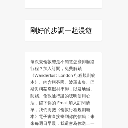
剛好的步調一起漫遊
每次去倫敦總是不知道怎麼排順路
行程？加入訂閱，免費解鎖
《Wanderlust London 行程規劃範
本》。內含柯芬園、波羅市集、巴
斯與柯茲窩鄉村串聯，以及地鐵、
防竊、倫敦通行證的聰明使用心
法，留下你的 Email 加入訂閱清
單，我們將把《倫敦行程規劃範
本》電子書直接寄到你的信箱！未
來每週日早晨，我還會為你送上一