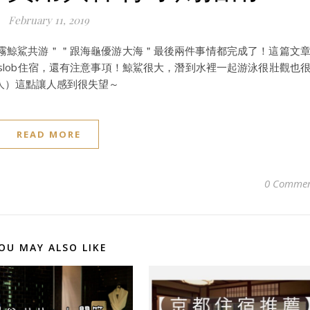
February 11, 2019
霧鯨鯊共游＂＂跟海龜優游大海＂最後兩件事情都完成了！這篇文
oslob住宿，還有注意事項！鯨鯊很大，潛到水裡一起游泳很壯觀也
人）這點讓人感到很失望～
READ MORE
0 Commen
OU MAY ALSO LIKE