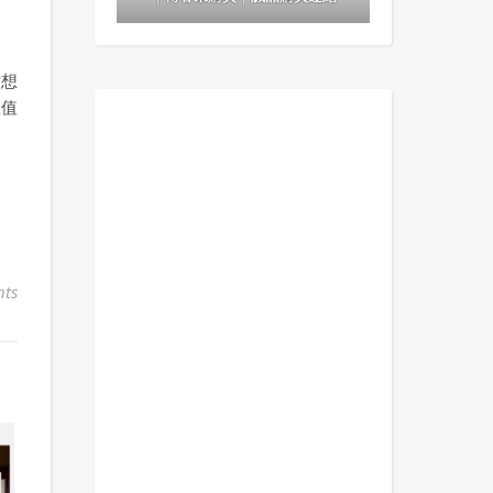
章想
很值
ts