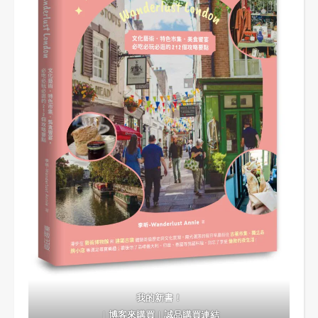
我的新書！
｜
博客來購買
｜
誠品購買連結