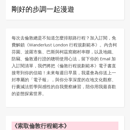
剛好的步調一起漫遊
每次去倫敦總是不知道怎麼排順路行程？加入訂閱，免
費解鎖《Wanderlust London 行程規劃範本》。內含柯
芬園、波羅市集、巴斯與柯茲窩鄉村串聯，以及地鐵、
防竊、倫敦通行證的聰明使用心法，留下你的 Email 加
入訂閱清單，我們將把《倫敦行程規劃範本》電子書直
接寄到你的信箱！未來每週日早晨，我還會為你送上一
封專屬的「電子報」，與你分享深度的在地文化觀察、
行囊減法哲學與感性的自我覺察練習，陪你用我最喜歡
的姿態探索世界。
《索取倫敦行程範本》