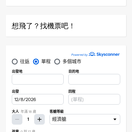
想飛了？找機票吧！