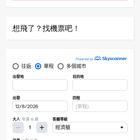
想飛了？找機票吧！