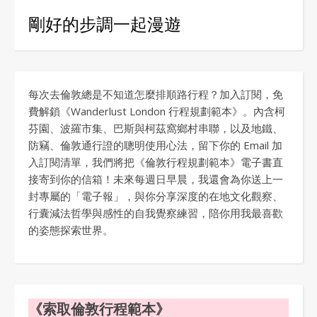
剛好的步調一起漫遊
每次去倫敦總是不知道怎麼排順路行程？加入訂閱，免
費解鎖《Wanderlust London 行程規劃範本》。內含柯
芬園、波羅市集、巴斯與柯茲窩鄉村串聯，以及地鐵、
防竊、倫敦通行證的聰明使用心法，留下你的 Email 加
入訂閱清單，我們將把《倫敦行程規劃範本》電子書直
接寄到你的信箱！未來每週日早晨，我還會為你送上一
封專屬的「電子報」，與你分享深度的在地文化觀察、
行囊減法哲學與感性的自我覺察練習，陪你用我最喜歡
的姿態探索世界。
《索取倫敦行程範本》