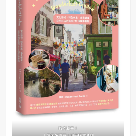
我的新書！
｜
博客來購買
｜
誠品購買連結