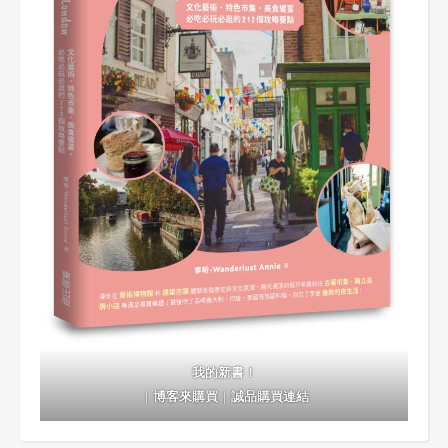
我的新書！
｜
博客來購買
｜
誠品購買連結