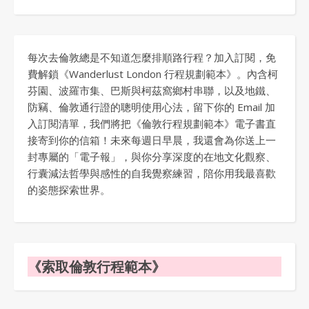
每次去倫敦總是不知道怎麼排順路行程？加入訂閱，免
費解鎖《Wanderlust London 行程規劃範本》。內含柯
芬園、波羅市集、巴斯與柯茲窩鄉村串聯，以及地鐵、
防竊、倫敦通行證的聰明使用心法，留下你的 Email 加
入訂閱清單，我們將把《倫敦行程規劃範本》電子書直
接寄到你的信箱！未來每週日早晨，我還會為你送上一
封專屬的「電子報」，與你分享深度的在地文化觀察、
行囊減法哲學與感性的自我覺察練習，陪你用我最喜歡
的姿態探索世界。
《索取倫敦行程範本》