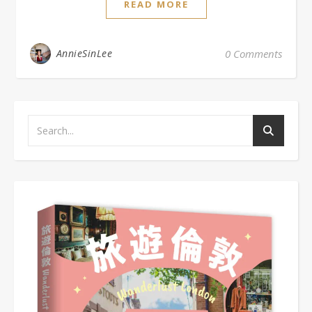
READ MORE
AnnieSinLee
0 Comments