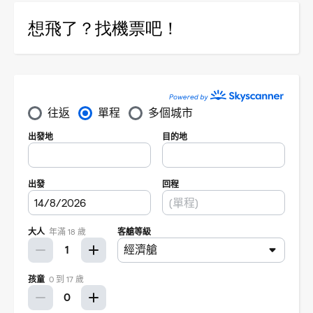
想飛了？找機票吧！