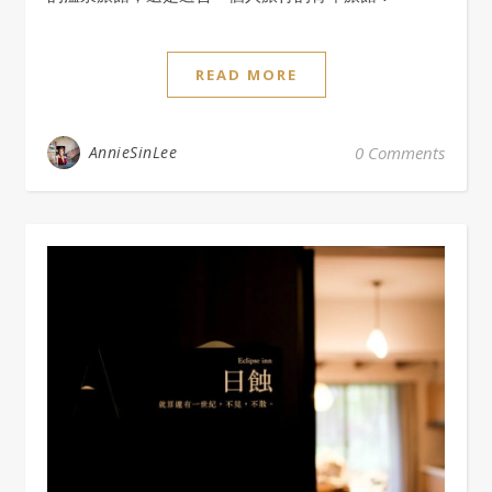
READ MORE
AnnieSinLee
0 Comments