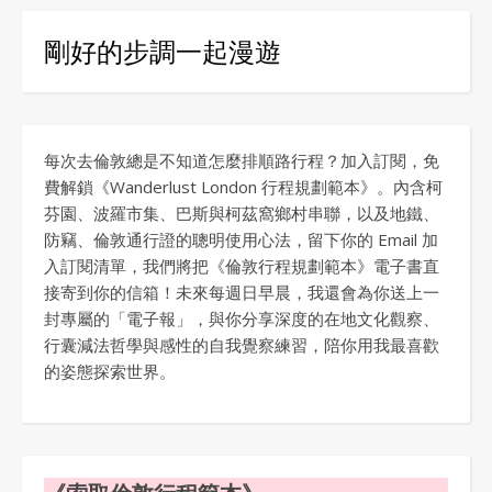
剛好的步調一起漫遊
每次去倫敦總是不知道怎麼排順路行程？加入訂閱，免
費解鎖《Wanderlust London 行程規劃範本》。內含柯
芬園、波羅市集、巴斯與柯茲窩鄉村串聯，以及地鐵、
防竊、倫敦通行證的聰明使用心法，留下你的 Email 加
入訂閱清單，我們將把《倫敦行程規劃範本》電子書直
接寄到你的信箱！未來每週日早晨，我還會為你送上一
封專屬的「電子報」，與你分享深度的在地文化觀察、
行囊減法哲學與感性的自我覺察練習，陪你用我最喜歡
的姿態探索世界。