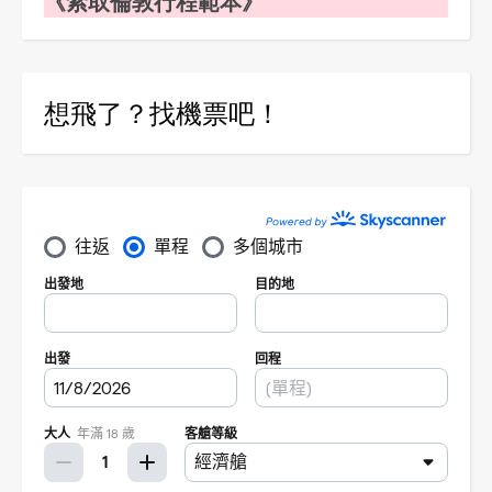
《索取倫敦行程範本》
想飛了？找機票吧！