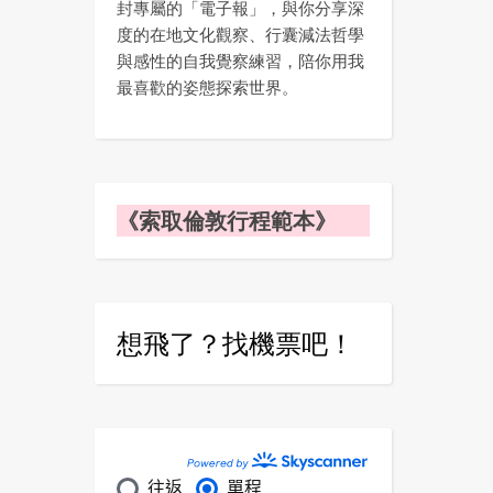
封專屬的「電子報」，與你分享深
度的在地文化觀察、行囊減法哲學
與感性的自我覺察練習，陪你用我
最喜歡的姿態探索世界。
《索取倫敦行程範本》
想飛了？找機票吧！