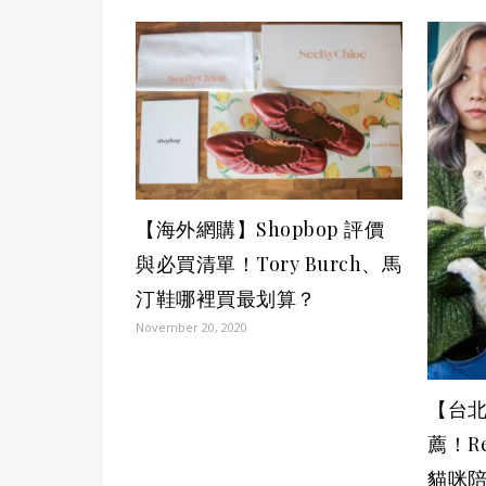
【海外網購】Shopbop 評價
與必買清單！Tory Burch、馬
汀鞋哪裡買最划算？
November 20, 2020
【台
薦！R
貓咪