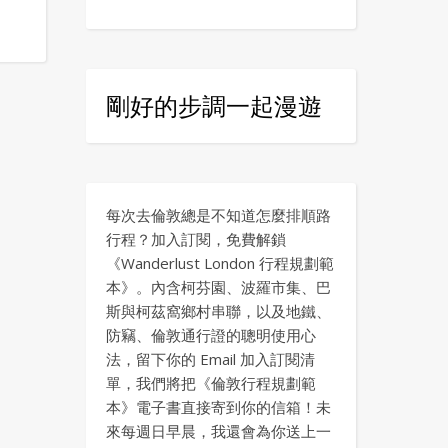
剛好的步調一起漫遊
每次去倫敦總是不知道怎麼排順路
行程？加入訂閱，免費解鎖
《Wanderlust London 行程規劃範
本》。內含柯芬園、波羅市集、巴
斯與柯茲窩鄉村串聯，以及地鐵、
防竊、倫敦通行證的聰明使用心
法，留下你的 Email 加入訂閱清
單，我們將把《倫敦行程規劃範
本》電子書直接寄到你的信箱！未
來每週日早晨，我還會為你送上一