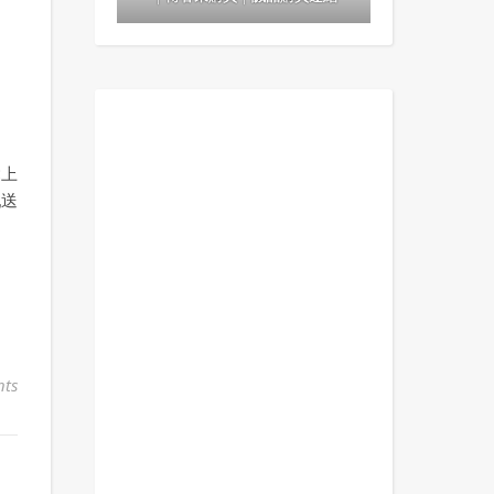
鬆上
亂送
ts