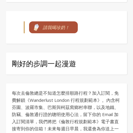
請我喝珍奶！
剛好的步調一起漫遊
每次去倫敦總是不知道怎麼排順路行程？加入訂閱，免
費解鎖《Wanderlust London 行程規劃範本》。內含柯
芬園、波羅市集、巴斯與柯茲窩鄉村串聯，以及地鐵、
防竊、倫敦通行證的聰明使用心法，留下你的 Email 加
入訂閱清單，我們將把《倫敦行程規劃範本》電子書直
接寄到你的信箱！未來每週日早晨，我還會為你送上一