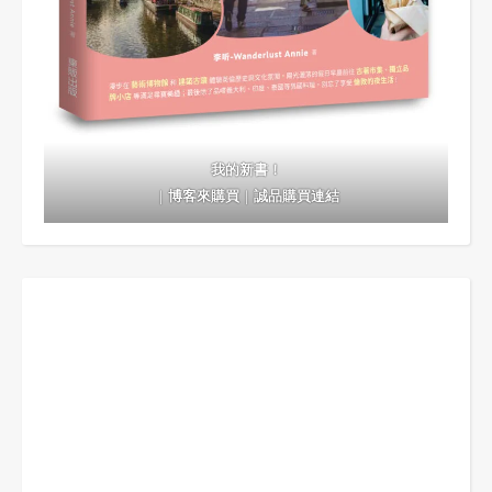
我的新書！
｜
博客來購買
｜
誠品購買連結