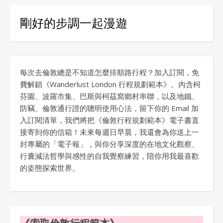
剛好的步調一起漫遊
每次去倫敦總是不知道怎麼排順路行程？加入訂閱，免
費解鎖《Wanderlust London 行程規劃範本》。內含柯
芬園、波羅市集、巴斯與柯茲窩鄉村串聯，以及地鐵、
防竊、倫敦通行證的聰明使用心法，留下你的 Email 加
入訂閱清單，我們將把《倫敦行程規劃範本》電子書直
接寄到你的信箱！未來每週日早晨，我還會為你送上一
封專屬的「電子報」，與你分享深度的在地文化觀察、
行囊減法哲學與感性的自我覺察練習，陪你用我最喜歡
的姿態探索世界。
《索取倫敦行程範本》