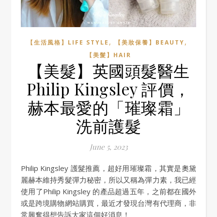
,
,
【生活風格】LIFE STYLE
【美妝保養】BEAUTY
【美髮】HAIR
【美髮】英國頭髮醫生
Philip Kingsley 評價，
赫本最愛的「璀璨霜」
洗前護髮
June 5, 2023
Philip Kingsley 護髮推薦，超好用璀璨霜，其實是奧黛
麗赫本維持秀髮彈力秘密，所以又稱為彈力素，我已經
使用了Philip Kingsley 的產品超過五年，之前都在國外
或是跨境購物網站購買，最近才發現台灣有代理商，非
常興奮得想告訴大家這個好消息！