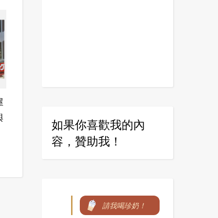
屋
與
如果你喜歡我的內
容，贊助我！
請我喝珍奶！