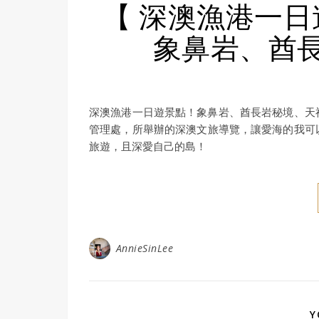
【 深澳漁港一日
象鼻岩、︀酋
深澳漁港一日遊景點！象鼻岩、︀酋長岩秘境、︀
管理處，所舉辦的深澳文旅導覽，讓愛海的我可
旅遊，且深愛自己的島！
AnnieSinLee
Y