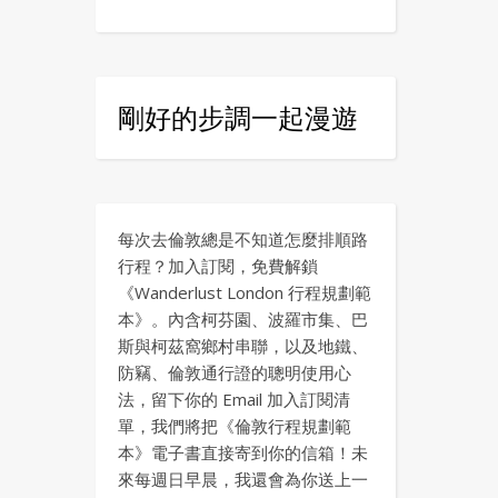
剛好的步調一起漫遊
每次去倫敦總是不知道怎麼排順路
行程？加入訂閱，免費解鎖
《Wanderlust London 行程規劃範
本》。內含柯芬園、波羅市集、巴
斯與柯茲窩鄉村串聯，以及地鐵、
防竊、倫敦通行證的聰明使用心
法，留下你的 Email 加入訂閱清
單，我們將把《倫敦行程規劃範
本》電子書直接寄到你的信箱！未
來每週日早晨，我還會為你送上一