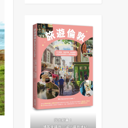
我的新書！
｜
博客來購買
｜
誠品購買連結