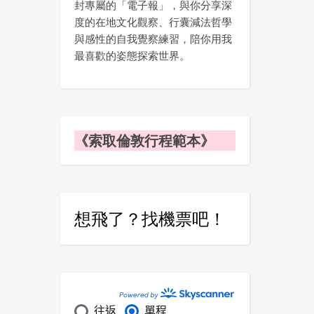
封專屬的「電子報」，與你分享深
度的在地文化觀察、行囊減法哲學
與感性的自我覺察練習，陪你用我
最喜歡的姿態探索世界。
《索取倫敦行程範本》
想飛了？找機票吧！