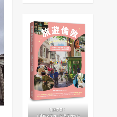
我的新書！
｜
博客來購買
｜
誠品購買連結