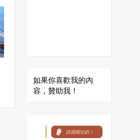
開
如果你喜歡我的內
容，贊助我！
請我喝珍奶！