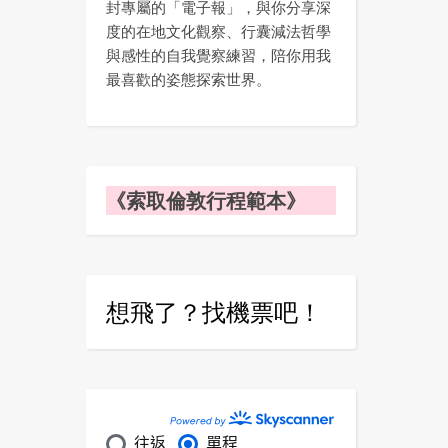
封專屬的「電子報」，與你分享深
度的在地文化觀察、行囊減法哲學
與感性的自我覺察練習，陪你用我
最喜歡的姿態探索世界。
《索取倫敦行程範本》
想飛了？找機票吧！