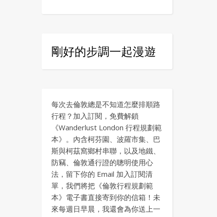
剛好的步調一起漫遊
每次去倫敦總是不知道怎麼排順路
行程？加入訂閱，免費解鎖
《Wanderlust London 行程規劃範
本》。內含柯芬園、波羅市集、巴
斯與柯茲窩鄉村串聯，以及地鐵、
防竊、倫敦通行證的聰明使用心
法，留下你的 Email 加入訂閱清
單，我們將把《倫敦行程規劃範
本》電子書直接寄到你的信箱！未
來每週日早晨，我還會為你送上一