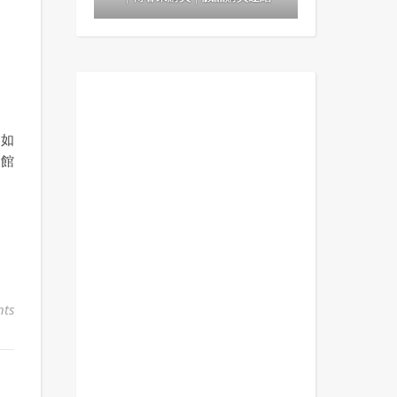
，如
物館
ts