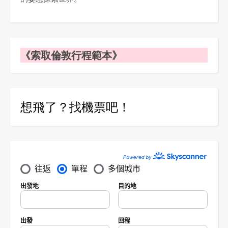
《索取倫敦行程範本》
想飛了？找機票吧！