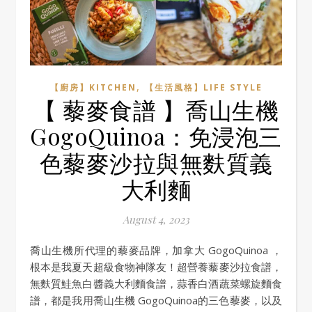
,
【廚房】KITCHEN
【生活風格】LIFE STYLE
【 藜麥食譜 】喬山生機
GogoQuinoa：免浸泡三
色藜麥沙拉與無麩質義
大利麵
August 4, 2023
喬山生機所代理的藜麥品牌，加拿大 GogoQuinoa ，
根本是我夏天超級食物神隊友！超營養藜麥沙拉食譜，
無麩質鮭魚白醬義大利麵食譜，蒜香白酒蔬菜螺旋麵食
譜，都是我用喬山生機 GogoQuinoa的三色藜麥，以及