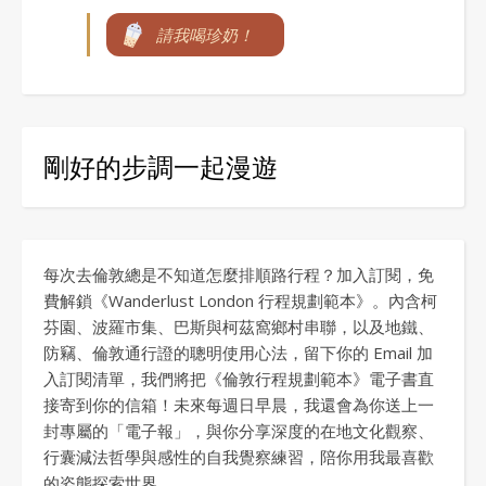
請我喝珍奶！
剛好的步調一起漫遊
每次去倫敦總是不知道怎麼排順路行程？加入訂閱，免
費解鎖《Wanderlust London 行程規劃範本》。內含柯
芬園、波羅市集、巴斯與柯茲窩鄉村串聯，以及地鐵、
防竊、倫敦通行證的聰明使用心法，留下你的 Email 加
入訂閱清單，我們將把《倫敦行程規劃範本》電子書直
接寄到你的信箱！未來每週日早晨，我還會為你送上一
封專屬的「電子報」，與你分享深度的在地文化觀察、
行囊減法哲學與感性的自我覺察練習，陪你用我最喜歡
的姿態探索世界。