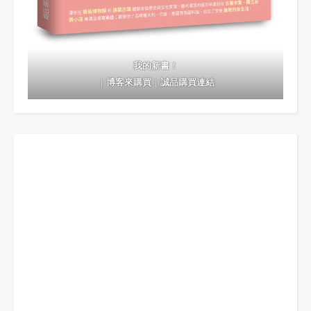
我的新書！
｜
博客來購買
｜
誠品購買連結