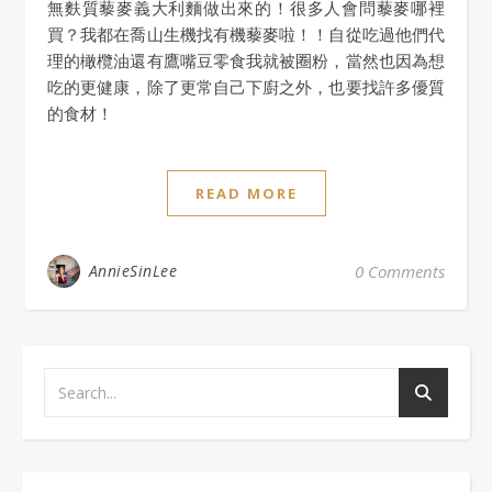
無麩質藜麥義大利麵做出來的！很多人會問藜麥哪裡
買？我都在喬山生機找有機藜麥啦！！自從吃過他們代
理的橄欖油還有鷹嘴豆零食我就被圈粉，當然也因為想
吃的更健康，除了更常自己下廚之外，也要找許多優質
的食材！
READ MORE
AnnieSinLee
0 Comments