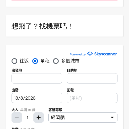
想飛了？找機票吧！