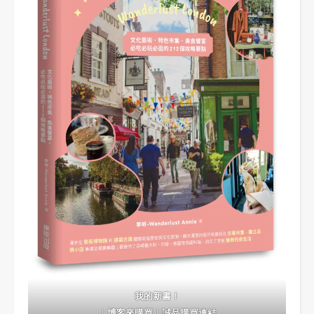
我的新書！
｜
博客來購買
｜
誠品購買連結