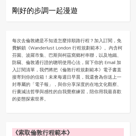
剛好的步調一起漫遊
每次去倫敦總是不知道怎麼排順路行程？加入訂閱，免
費解鎖《Wanderlust London 行程規劃範本》。內含柯
芬園、波羅市集、巴斯與柯茲窩鄉村串聯，以及地鐵、
防竊、倫敦通行證的聰明使用心法，留下你的 Email 加
入訂閱清單，我們將把《倫敦行程規劃範本》電子書直
接寄到你的信箱！未來每週日早晨，我還會為你送上一
封專屬的「電子報」，與你分享深度的在地文化觀察、
行囊減法哲學與感性的自我覺察練習，陪你用我最喜歡
的姿態探索世界。
《索取倫敦行程範本》