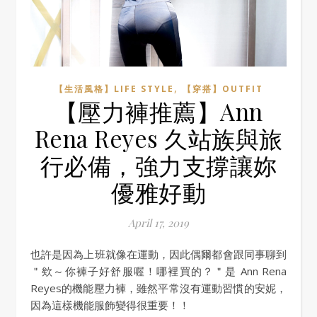
,
【生活風格】LIFE STYLE
【穿搭】OUTFIT
【壓力褲推薦】Ann
Rena Reyes 久站族與旅
行必備，強力支撐讓妳
優雅好動
April 17, 2019
也許是因為上班就像在運動，因此偶爾都會跟同事聊到
＂欸～你褲子好舒服喔！哪裡買的？＂是 Ann Rena
Reyes的機能壓力褲，雖然平常沒有運動習慣的安妮，
因為這樣機能服飾變得很重要！！