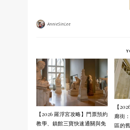
AnnieSinLee
Y
【20
【2026 羅浮宮攻略】門票預約
廊街
教學、鎮館三寶快速通關與免
區的