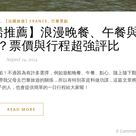
,
,
】
【法國旅遊】FRANCE
巴黎景點
遊船推薦】浪漫晚餐、午餐
？票價與行程超強評比
August 24, 2024
船！不過因為有許多選擇，例如遊船晚餐、午餐、點心、隨上隨下
帶我父母去巴黎旅遊的關係，所以有特別茶資料做功課，這篇文章
子的人，也會提供簡單的一日行程給大家喔！
READ MORE
0 Commen