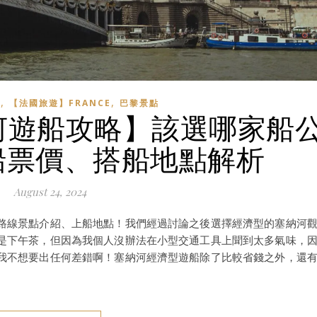
,
,
】
【法國旅遊】FRANCE
巴黎景點
納河遊船攻略】該選哪家船
船票價、搭船地點解析
August 24, 2024
路線景點介紹、上船地點！我們經過討論之後選擇經濟型的塞納河
是下午茶，但因為我個人沒辦法在小型交通工具上聞到太多氣味，
我不想要出任何差錯啊！塞納河經濟型遊船除了比較省錢之外，還