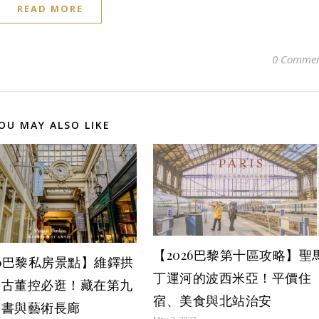
READ MORE
0 Commen
OU MAY ALSO LIKE
【2026巴黎第十區攻略】聖
26巴黎私房景點】維鐸拱
丁運河的波西米亞！平價住
：古董控必逛！藏在第九
宿、美食與北站治安
舊書與藝術長廊