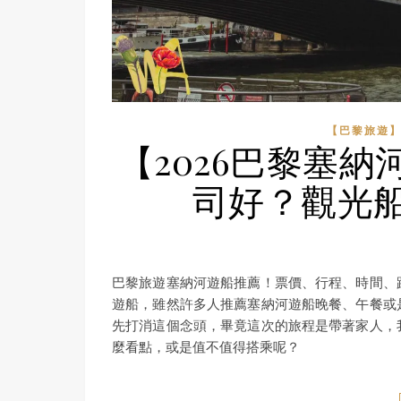
【巴黎旅遊
【2026巴黎塞
司好？觀光
巴黎旅遊塞納河遊船推薦！票價、行程、時間、
遊船，雖然許多人推薦塞納河遊船晚餐、午餐或
先打消這個念頭，畢竟這次的旅程是帶著家人，
麼看點，或是值不值得搭乘呢？