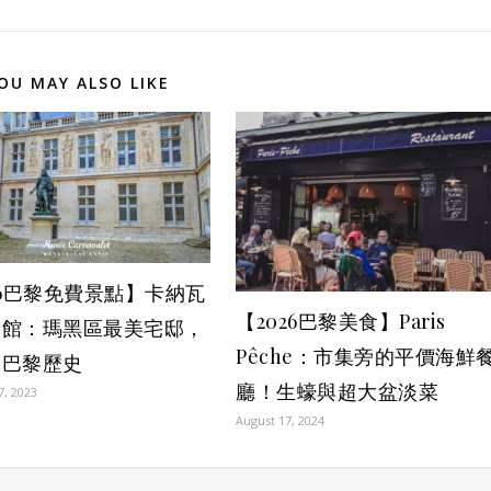
OU MAY ALSO LIKE
26巴黎免費景點】卡納瓦
【2026巴黎美食】Paris
物館：瑪黑區最美宅邸，
Pêche：市集旁的平價海鮮
的巴黎歷史
廳！生蠔與超大盆淡菜
7, 2023
August 17, 2024