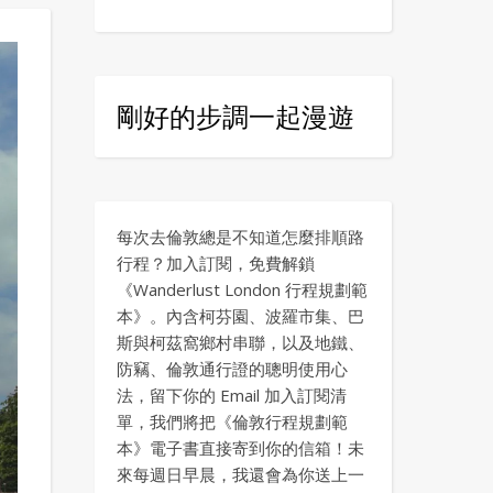
剛好的步調一起漫遊
每次去倫敦總是不知道怎麼排順路
行程？加入訂閱，免費解鎖
《Wanderlust London 行程規劃範
本》。內含柯芬園、波羅市集、巴
斯與柯茲窩鄉村串聯，以及地鐵、
防竊、倫敦通行證的聰明使用心
法，留下你的 Email 加入訂閱清
單，我們將把《倫敦行程規劃範
本》電子書直接寄到你的信箱！未
來每週日早晨，我還會為你送上一