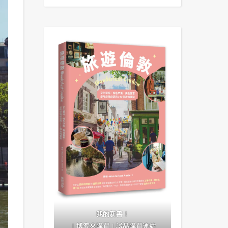
我的新書！
｜
博客來購買
｜
誠品購買連結