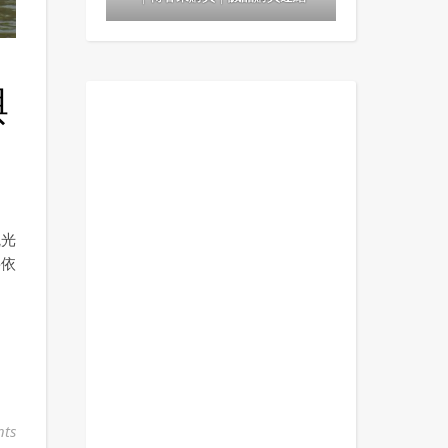
與
觀光
將依
ts