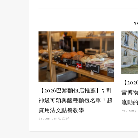
Y
【20
【2026巴黎麵包店推薦】5 間
雷博
神級可頌與酸種麵包名單！超
流動
實用法文點餐教學
February 
September 6, 2024