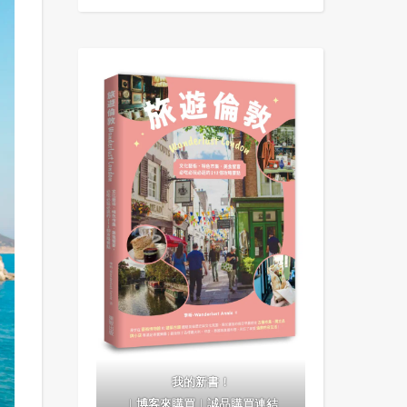
我的新書！
｜
博客來購買
｜
誠品購買連結