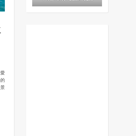
評
最愛
臺的
海景