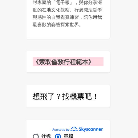
封專屬的「電子報」，與你分享深
度的在地文化觀察、行囊減法哲學
與感性的自我覺察練習，陪你用我
最喜歡的姿態探索世界。
《索取倫敦行程範本》
想飛了？找機票吧！