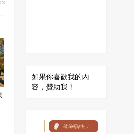
ts
如果你喜歡我的內
容，贊助我！
貢
請我喝珍奶！