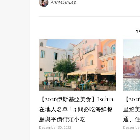
AnnieSinLee
Y
【2026伊斯基亞美食】Ischia
【20
在地人名單！3 間必吃海鮮餐
里絕美
廳與平價街頭小吃
通、
December 30, 2023
December