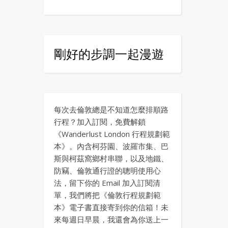
剛好的步調一起漫遊
每次去倫敦總是不知道怎麼排順路
行程？加入訂閱，免費解鎖
《Wanderlust London 行程規劃範
本》。內含柯芬園、波羅市集、巴
斯與柯茲窩鄉村串聯，以及地鐵、
防竊、倫敦通行證的聰明使用心
法，留下你的 Email 加入訂閱清
單，我們將把《倫敦行程規劃範
本》電子書直接寄到你的信箱！未
來每週日早晨，我還會為你送上一