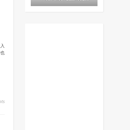
於入
裝也
ts