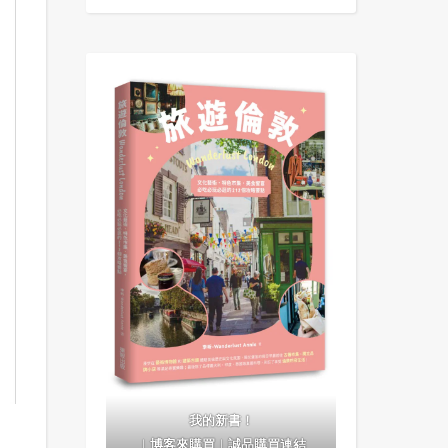
我的新書！
｜
博客來購買
｜
誠品購買連結