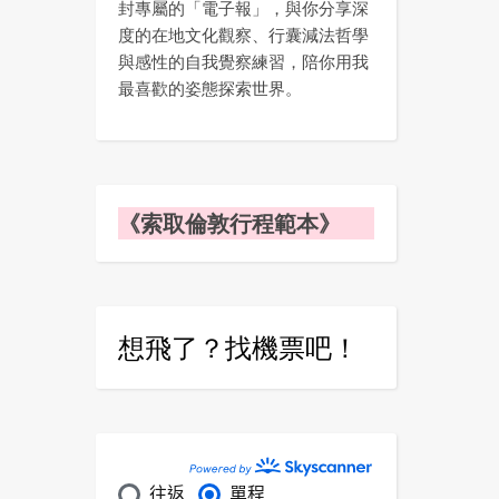
封專屬的「電子報」，與你分享深
度的在地文化觀察、行囊減法哲學
與感性的自我覺察練習，陪你用我
最喜歡的姿態探索世界。
《索取倫敦行程範本》
想飛了？找機票吧！