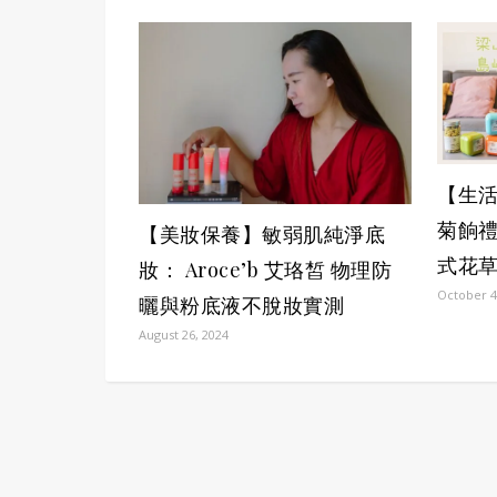
【生
菊餉禮
【美妝保養】敏弱肌純淨底
式花
妝： Aroce’b 艾珞皙 物理防
October 4
曬與粉底液不脫妝實測
August 26, 2024