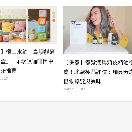
活】樑山水泊「島嶼貓裏
盒」，4 款無咖啡因中
【保養】養髮液與頭皮精油
草茶推薦
薦！北歐極品評價：瑞典芳
, 2021
拯救掉髮與異味
March 19, 2020