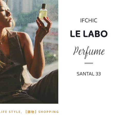
,
FE STYLE
【購物】SHOPPING