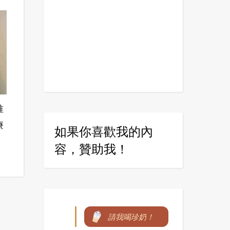
推
療
如果你喜歡我的內
容，贊助我！
請我喝珍奶！