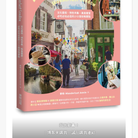
我的新書！
｜
博客來購買
｜
誠品購買連結