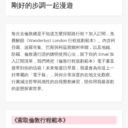
剛好的步調一起漫遊
每次去倫敦總是不知道怎麼排順路行程？加入訂閱，免
費解鎖《Wanderlust London 行程規劃範本》。內含柯
芬園、波羅市集、巴斯與柯茲窩鄉村串聯，以及地鐵、
防竊、倫敦通行證的聰明使用心法，留下你的 Email 加
入訂閱清單，我們將把《倫敦行程規劃範本》電子書直
接寄到你的信箱！未來每週日早晨，我還會為你送上一
封專屬的「電子報」，與你分享深度的在地文化觀察、
行囊減法哲學與感性的自我覺察練習，陪你用我最喜歡
的姿態探索世界。
《索取倫敦行程範本》