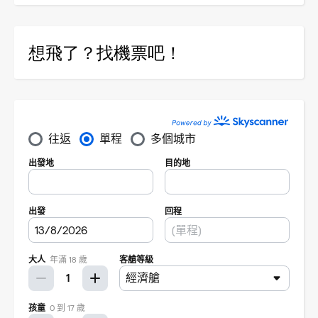
想飛了？找機票吧！