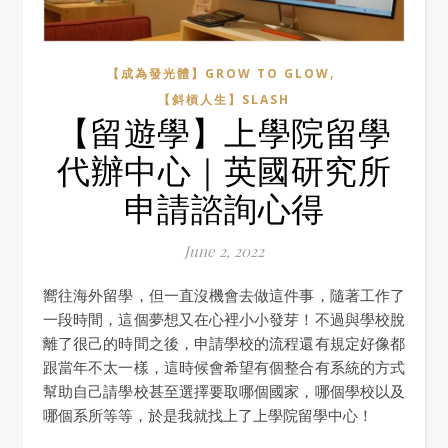
,
【成為發光體】GROW TO GLOW
【斜槓人生】SLASH
【留遊學】上學院留學
代辦中心｜英國研究所
申請諮詢心得
June 2, 2022
嚮往海外留學，但一直沒機會去做這件事，隨著工作了
一段時間，這個夢想又在心裡小小發芽！不過與學校脫
離了很己的時間之後，申請學校的流程還有規定好像都
跟當年不太一樣，這時候會希望有個整合有系統的方式
幫助自己請學校甚至選擇要取哪個國家，哪個學校以及
哪個系所等等，於是我就找上了上學院留學中心！