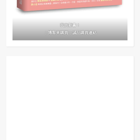
我的新書！
｜
博客來購買
｜
誠品購買連結