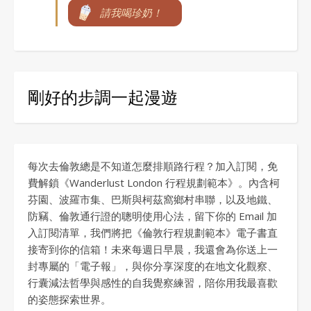
請我喝珍奶！
剛好的步調一起漫遊
每次去倫敦總是不知道怎麼排順路行程？加入訂閱，免
費解鎖《Wanderlust London 行程規劃範本》。內含柯
芬園、波羅市集、巴斯與柯茲窩鄉村串聯，以及地鐵、
防竊、倫敦通行證的聰明使用心法，留下你的 Email 加
入訂閱清單，我們將把《倫敦行程規劃範本》電子書直
接寄到你的信箱！未來每週日早晨，我還會為你送上一
封專屬的「電子報」，與你分享深度的在地文化觀察、
行囊減法哲學與感性的自我覺察練習，陪你用我最喜歡
的姿態探索世界。