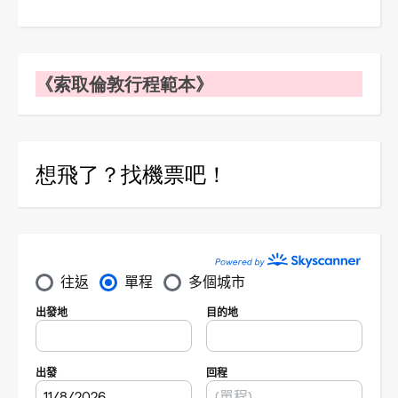
《索取倫敦行程範本》
想飛了？找機票吧！