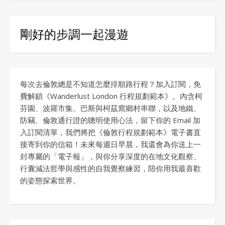
剛好的步調一起漫遊
每次去倫敦總是不知道怎麼排順路行程？加入訂閱，免
費解鎖《Wanderlust London 行程規劃範本》。內含柯
芬園、波羅市集、巴斯與柯茲窩鄉村串聯，以及地鐵、
防竊、倫敦通行證的聰明使用心法，留下你的 Email 加
入訂閱清單，我們將把《倫敦行程規劃範本》電子書直
接寄到你的信箱！未來每週日早晨，我還會為你送上一
封專屬的「電子報」，與你分享深度的在地文化觀察、
行囊減法哲學與感性的自我覺察練習，陪你用我最喜歡
的姿態探索世界。