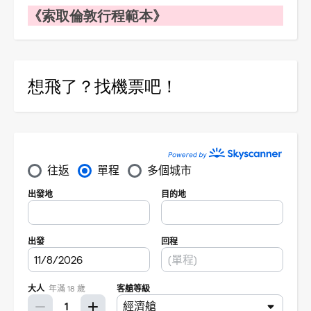
《索取倫敦行程範本》
想飛了？找機票吧！