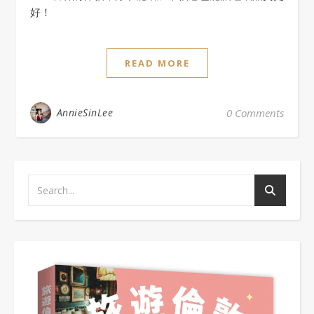
好！
READ MORE
AnnieSinLee
0 Comments