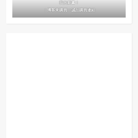
我的新書！
｜
博客來購買
｜
誠品購買連結