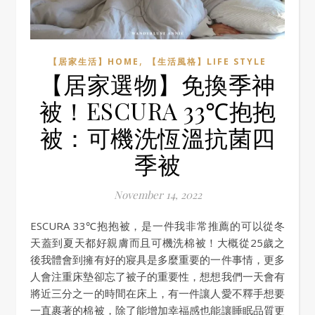
,
【居家生活】HOME
【生活風格】LIFE STYLE
【居家選物】免換季神
被！ESCURA 33℃抱抱
被：可機洗恆溫抗菌四
季被
November 14, 2022
ESCURA 33℃抱抱被，是一件我非常推薦的可以從冬
天蓋到夏天都好親膚而且可機洗棉被！大概從25歲之
後我體會到擁有好的寢具是多麼重要的一件事情，更多
人會注重床墊卻忘了被子的重要性，想想我們一天會有
將近三分之一的時間在床上，有一件讓人愛不釋手想要
一直裹著的棉被，除了能增加幸福感也能讓睡眠品質更