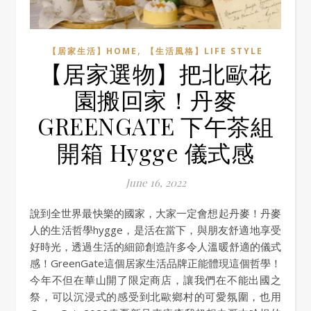
,
【居家生活】HOME
【生活風格】LIFE STYLE
【居家選物】把北歐花
園搬回家！丹麥
GREENGATE 下午茶組
開箱 Hygge 儀式感
June 16, 2022
說到全世界最快樂的國家，大家一定會想起丹麥！丹麥
人的生活哲學hygge，是活在當下，與朋友舒適地享受
好時光，透過生活的細節創造許多令人溫暖舒適的儀式
感！GreenGate這個居家生活品牌正能體現這個哲學！
今年不但在華山開了限定商店，讓我們在不能出國之
祭，可以沉浸式的感受到北歐鄉村的可愛氛圍，也用