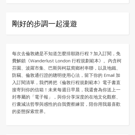
剛好的步調一起漫遊
每次去倫敦總是不知道怎麼排順路行程？加入訂閱，免
費解鎖《Wanderlust London 行程規劃範本》。內含柯
芬園、波羅市集、巴斯與柯茲窩鄉村串聯，以及地鐵、
防竊、倫敦通行證的聰明使用心法，留下你的 Email 加
入訂閱清單，我們將把《倫敦行程規劃範本》電子書直
接寄到你的信箱！未來每週日早晨，我還會為你送上一
封專屬的「電子報」，與你分享深度的在地文化觀察、
行囊減法哲學與感性的自我覺察練習，陪你用我最喜歡
的姿態探索世界。