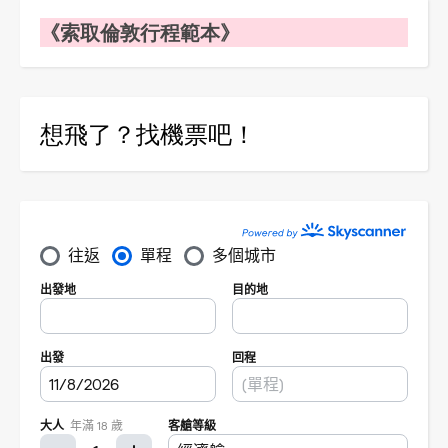
《索取倫敦行程範本》
想飛了？找機票吧！