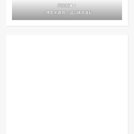
我的新書！
｜
博客來購買
｜
誠品購買連結