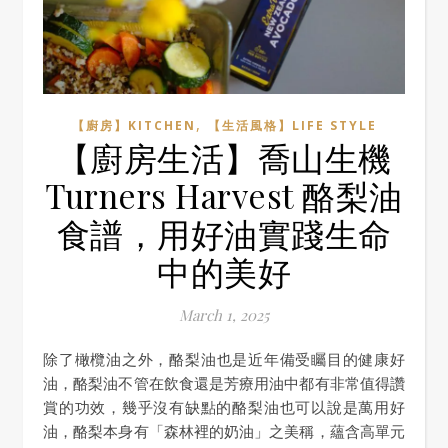
,
【廚房】KITCHEN
【生活風格】LIFE STYLE
【廚房生活】喬山生機
Turners Harvest 酪梨油
食譜，用好油實踐生命
中的美好
March 1, 2025
除了橄欖油之外，酪梨油也是近年備受矚目的健康好
油，酪梨油不管在飲食還是芳療用油中都有非常值得讚
賞的功效，幾乎沒有缺點的酪梨油也可以說是萬用好
油，酪梨本身有「森林裡的奶油」之美稱，蘊含高單元