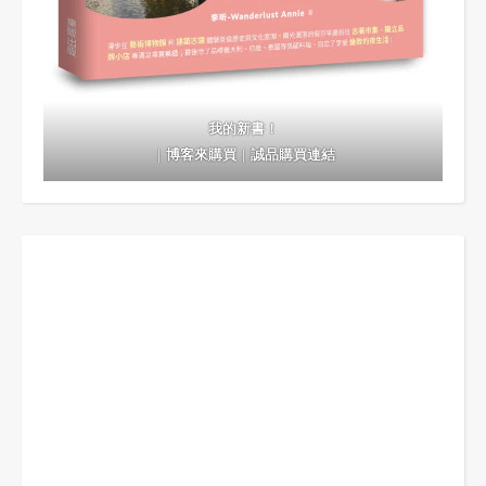
我的新書！
｜
博客來購買
｜
誠品購買連結