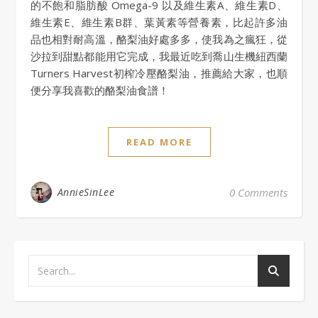
的不飽和脂肪酸 Omega-9 以及維生素A、維生素D、
維生素E、維生素B群、葉黃素等營養素，比起許多油
品也相對耐高溫，酪梨油好處多多，使我為之瘋狂，從
沙拉到甜點都能用它完成，我最近吃到喬山生機紐西蘭
Turners Harvest初榨冷壓酪梨油，推薦給大家，也順
便分享我喜歡的酪梨油食譜！
READ MORE
AnnieSinLee
0 Comments