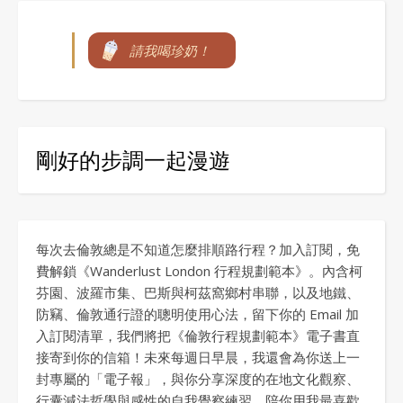
請我喝珍奶！
剛好的步調一起漫遊
每次去倫敦總是不知道怎麼排順路行程？加入訂閱，免
費解鎖《Wanderlust London 行程規劃範本》。內含柯
芬園、波羅市集、巴斯與柯茲窩鄉村串聯，以及地鐵、
防竊、倫敦通行證的聰明使用心法，留下你的 Email 加
入訂閱清單，我們將把《倫敦行程規劃範本》電子書直
接寄到你的信箱！未來每週日早晨，我還會為你送上一
封專屬的「電子報」，與你分享深度的在地文化觀察、
行囊減法哲學與感性的自我覺察練習，陪你用我最喜歡