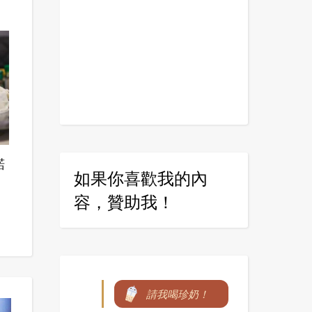
諾
如果你喜歡我的內
容，贊助我！
請我喝珍奶！