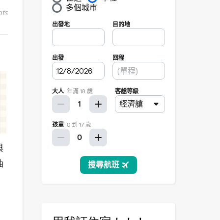
ts
與
油