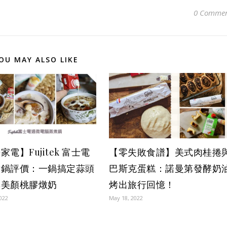
0 Commen
OU MAY ALSO LIKE
家電】Fujitek 富士電
【零失敗食譜】美式肉桂捲
煮鍋評價：一鍋搞定蒜頭
巴斯克蛋糕：諾曼第發酵奶
與美顏桃膠燉奶
烤出旅行回憶！
2022
May 18, 2022