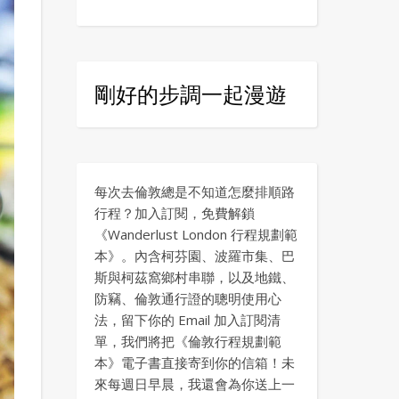
剛好的步調一起漫遊
每次去倫敦總是不知道怎麼排順路
行程？加入訂閱，免費解鎖
《Wanderlust London 行程規劃範
本》。內含柯芬園、波羅市集、巴
斯與柯茲窩鄉村串聯，以及地鐵、
防竊、倫敦通行證的聰明使用心
法，留下你的 Email 加入訂閱清
單，我們將把《倫敦行程規劃範
本》電子書直接寄到你的信箱！未
來每週日早晨，我還會為你送上一