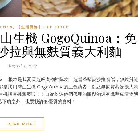
,
CHEN
【生活風格】LIFE STYLE
生機 GogoQuinoa：免
沙拉與無麩質義大利麵
August 4, 2023
inoa ，根本是我夏天超級食物神隊友！超營養藜麥沙拉食譜，無麩質
我用喬山生機 GogoQuinoa的三色藜麥，以及無麩質藜麥義大
生機找有機藜麥啦！！自從吃過他們代理的橄欖油還有鷹嘴豆零食
己下廚之外，也要找許多優質的食材！
READ MORE