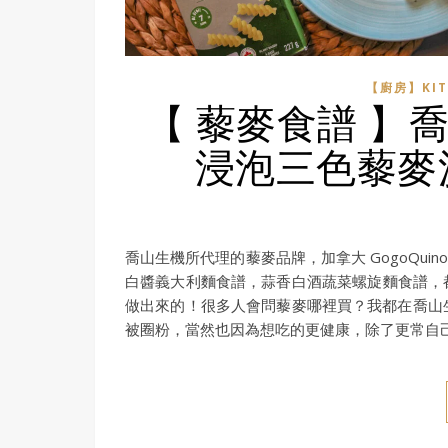
【廚房】KIT
【 藜麥食譜 】喬山
浸泡三色藜麥
喬山生機所代理的藜麥品牌，加拿大 GogoQu
白醬義大利麵食譜，蒜香白酒蔬菜螺旋麵食譜，都是
做出來的！很多人會問藜麥哪裡買？我都在喬山
被圈粉，當然也因為想吃的更健康，除了更常自