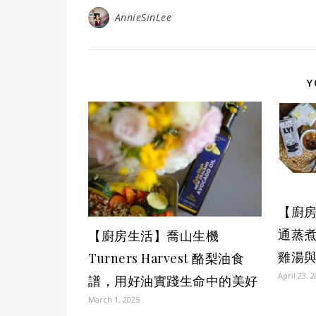
AnnieSinLee
Y
【廚房
通蒸
【廚房生活】喬山生機
雞湯
Turners Harvest 酪梨油食
April 23, 
譜，用好油實踐生命中的美好
March 1, 2025