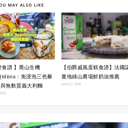
OU MAY ALSO LIKE
麥食譜 】喬山生機
【伯爵戚風蛋糕食譜】法國
oQuinoa：免浸泡三色藜
曼地綠山農場鮮奶油推薦
June 27, 2020
拉與無麩質義大利麵
2023