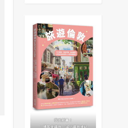
我的新書！
｜
博客來購買
｜
誠品購買連結