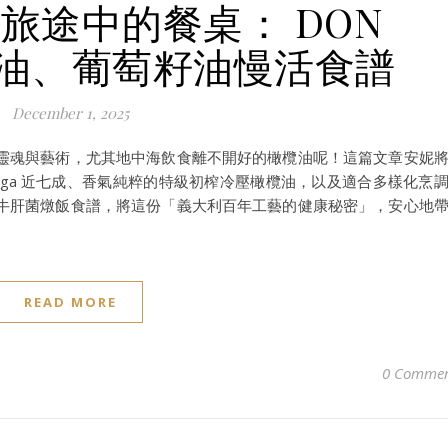
旅途中的餐桌： DON
橄欖油、葡萄籽油慢活食譜
December 1, 2025
靈魂與藝術，尤其地中海飲食離不開好的橄欖油呢！這篇文章安妮
 Omega 近七成、香氣純粹的特級初榨冷壓橄欖油，以及適合多樣化烹
牛肝菌燉飯食譜，將這份「義大利百年工藝的健康秘密」，安心地
READ MORE
0 Commen