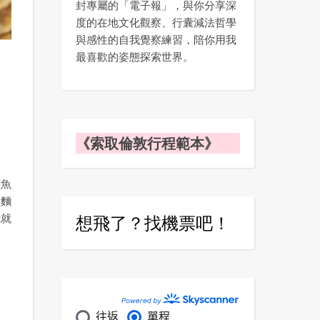
封專屬的「電子報」，與你分享深
度的在地文化觀察、行囊減法哲學
與感性的自我覺察練習，陪你用我
最喜歡的姿態探索世界。
《索取倫敦行程範本》
鮭魚
利麵
想飛了？找機票吧！
我就