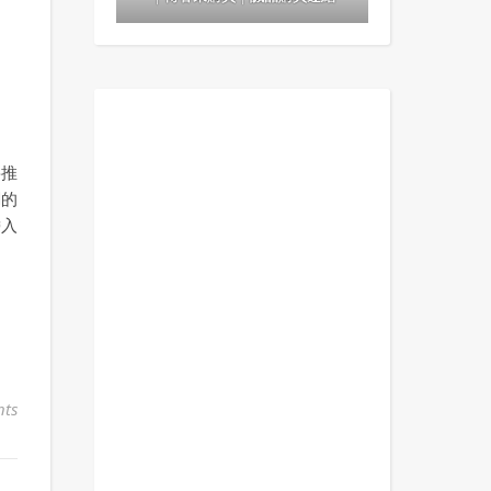
將推
調的
帶入
ts