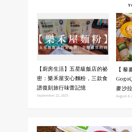
Y
【廚房生活】五星級飯店的祕
【 藜
密：樂禾屋安心麵粉，三款食
Gog
譜復刻旅行味蕾記憶
麥沙
September 22, 2025
August 4, 