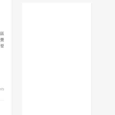
融區
就覺
家登
ts