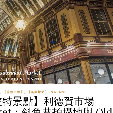
,
,
【倫敦市集】
【英國旅遊】ENGLAND
波特景點】利德賀市場
Market：斜角巷拍攝地與 Old