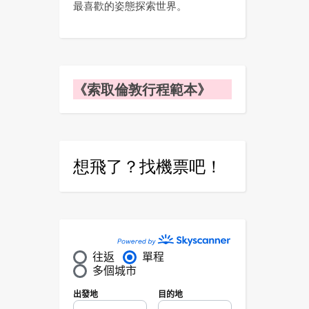
最喜歡的姿態探索世界。
《索取倫敦行程範本》
想飛了？找機票吧！