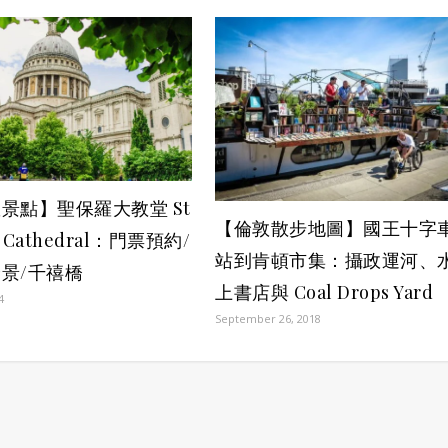
景點】聖保羅大教堂 St
【倫敦散步地圖】國王十字
’s Cathedral：門票預約/
站到肯頓市集：攝政運河、
景/千禧橋
上書店與 Coal Drops Yard
4
September 26, 2018