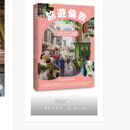
我的新書！
｜
博客來購買
｜
誠品購買連結