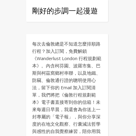
剛好的步調一起漫遊
每次去倫敦總是不知道怎麼排順路
行程？加入訂閱，免費解鎖
《Wanderlust London 行程規劃範
本》。內含柯芬園、波羅市集、巴
斯與柯茲窩鄉村串聯，以及地鐵、
防竊、倫敦通行證的聰明使用心
法，留下你的 Email 加入訂閱清
單，我們將把《倫敦行程規劃範
本》電子書直接寄到你的信箱！未
來每週日早晨，我還會為你送上一
封專屬的「電子報」，與你分享深
度的在地文化觀察、行囊減法哲學
與感性的自我覺察練習，陪你用我