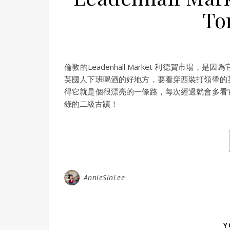
To
倫敦的Leadenhall Market 利德賀市
英國人下班喝酒的好地方，要看穿西裝打領帶的
得它就是個很漂亮的一條路，每次經過就會多看
錄的二級古蹟！
AnnieSinLee
Y