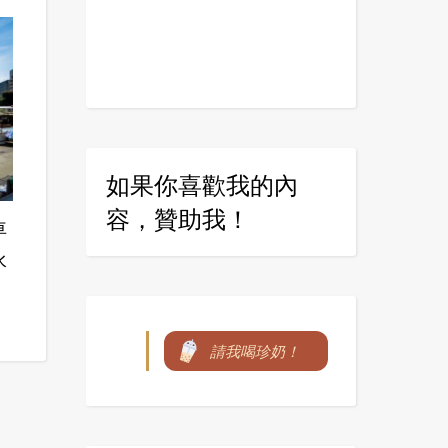
如果你喜歡我的內
容，贊助我！
車
水
請我喝珍奶！