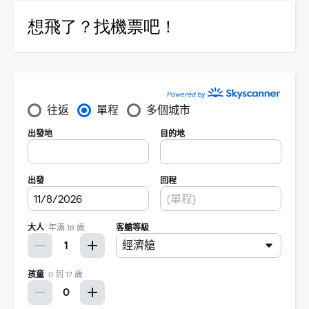
想飛了？找機票吧！