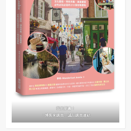
我的新書！
｜
博客來購買
｜
誠品購買連結