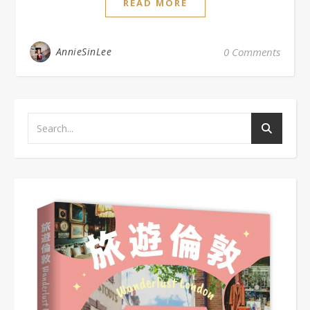
READ MORE
AnnieSinLee
0 Comments