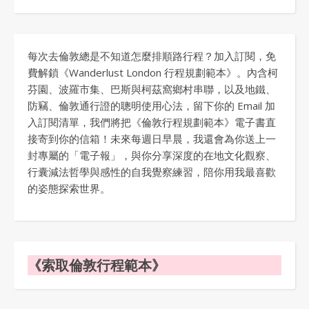
每次去倫敦總是不知道怎麼排順路行程？加入訂閱，免
費解鎖《Wanderlust London 行程規劃範本》。內含柯
芬園、波羅市集、巴斯與柯茲窩鄉村串聯，以及地鐵、
防竊、倫敦通行證的聰明使用心法，留下你的 Email 加
入訂閱清單，我們將把《倫敦行程規劃範本》電子書直
接寄到你的信箱！未來每週日早晨，我還會為你送上一
封專屬的「電子報」，與你分享深度的在地文化觀察、
行囊減法哲學與感性的自我覺察練習，陪你用我最喜歡
的姿態探索世界。
《索取倫敦行程範本》