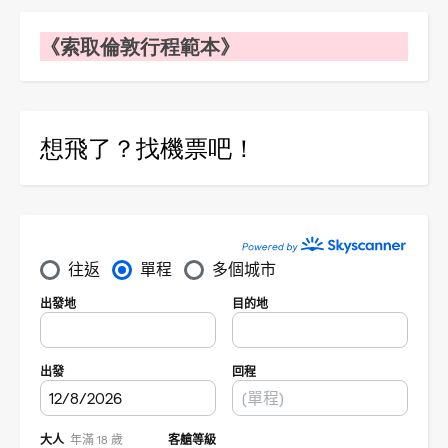
《索取倫敦行程範本》
想飛了？找機票吧！