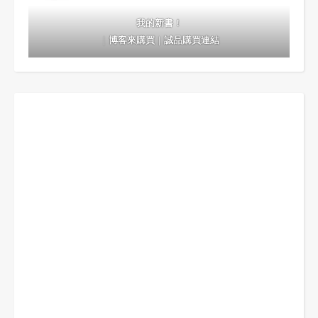
我的新書！
｜
博客來購買
｜
誠品購買連結