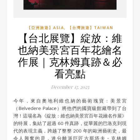
,
【亞洲旅遊】ASIA
【台灣旅遊】TAIWAN
【台北展覽】綻放：維
也納美景宮百年花繪名
作展｜克林姆真跡＆必
看亮點
December 17, 2025
今年，來自奧地利維也納的藝術瑰寶：美景宮
（Belvedere Palace）將他們的國寶級館藏帶到了台
灣！這場名為《綻放：維也納美景宮百年花繪名作展》
的特展，集結了超過 60 件真跡，從華麗的巴洛克到現
代的表現主義，跨越了整整 200 年的歐洲藝術史，最
令人興奮的是，連分離派巨匠古斯塔夫・克林姆