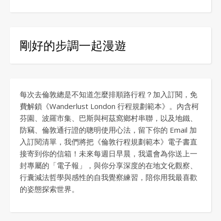
剛好的步調一起漫遊
每次去倫敦總是不知道怎麼排順路行程？加入訂閱，免
費解鎖《Wanderlust London 行程規劃範本》。內含柯
芬園、波羅市集、巴斯與柯茲窩鄉村串聯，以及地鐵、
防竊、倫敦通行證的聰明使用心法，留下你的 Email 加
入訂閱清單，我們將把《倫敦行程規劃範本》電子書直
接寄到你的信箱！未來每週日早晨，我還會為你送上一
封專屬的「電子報」，與你分享深度的在地文化觀察、
行囊減法哲學與感性的自我覺察練習，陪你用我最喜歡
的姿態探索世界。