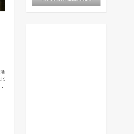
調酒
台北
會，