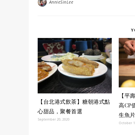
AnnieSinLee
Y
【平
【台北港式飲茶】糖朝港式點
高CP
心甜品，聚餐首選
生魚
September 20, 2020
October 1