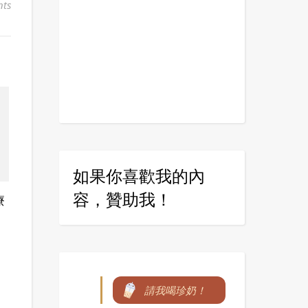
ts
如果你喜歡我的內
容，贊助我！
療
請我喝珍奶！