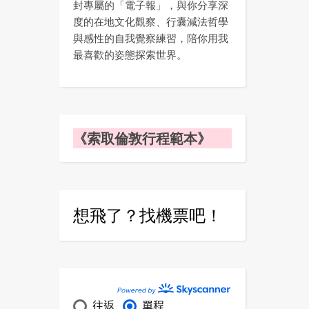
封專屬的「電子報」，與你分享深
度的在地文化觀察、行囊減法哲學
與感性的自我覺察練習，陪你用我
最喜歡的姿態探索世界。
《索取倫敦行程範本》
想飛了？找機票吧！