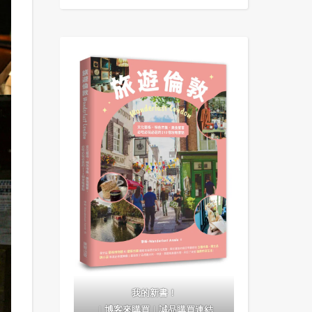
我的新書！
｜
博客來購買
｜
誠品購買連結