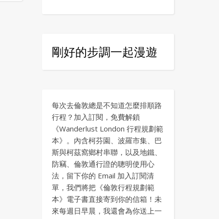
剛好的步調一起漫遊
每次去倫敦總是不知道怎麼排順路
行程？加入訂閱，免費解鎖
《Wanderlust London 行程規劃範
本》。內含柯芬園、波羅市集、巴
斯與柯茲窩鄉村串聯，以及地鐵、
防竊、倫敦通行證的聰明使用心
法，留下你的 Email 加入訂閱清
單，我們將把《倫敦行程規劃範
本》電子書直接寄到你的信箱！未
來每週日早晨，我還會為你送上一