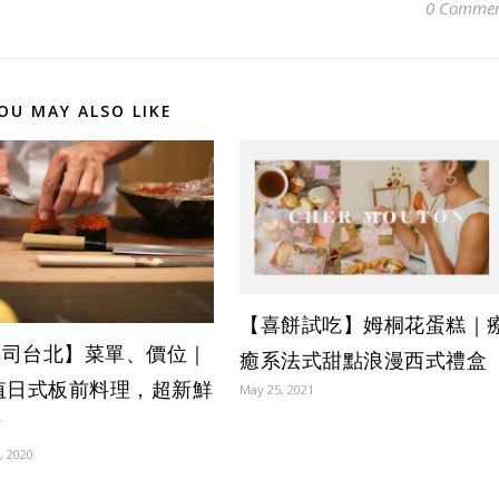
0 Commen
OU MAY ALSO LIKE
【喜餅試吃】姆桐花蛋糕｜
壽司台北】菜單、價位｜
癒系法式甜點浪漫西式禮盒
值日式板前料理，超新鮮
May 25, 2021
片
, 2020