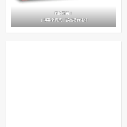
我的新書！
｜
博客來購買
｜
誠品購買連結