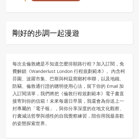
剛好的步調一起漫遊
每次去倫敦總是不知道怎麼排順路行程？加入訂閱，免
費解鎖《Wanderlust London 行程規劃範本》。內含柯
芬園、波羅市集、巴斯與柯茲窩鄉村串聯，以及地鐵、
防竊、倫敦通行證的聰明使用心法，留下你的 Email 加
入訂閱清單，我們將把《倫敦行程規劃範本》電子書直
接寄到你的信箱！未來每週日早晨，我還會為你送上一
封專屬的「電子報」，與你分享深度的在地文化觀察、
行囊減法哲學與感性的自我覺察練習，陪你用我最喜歡
的姿態探索世界。