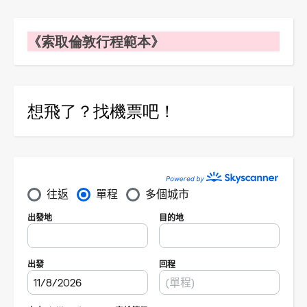
《索取倫敦行程範本》
想飛了？找機票吧！