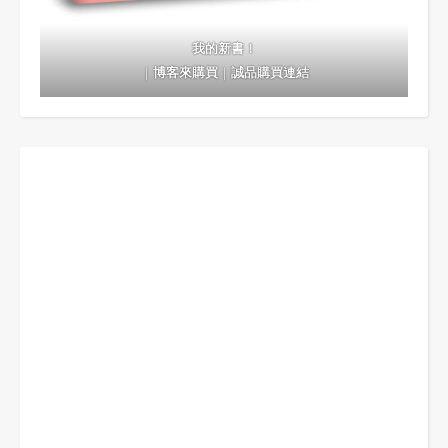
我的新書！
｜
博客來購買
｜
誠品購買連結