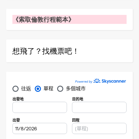
《索取倫敦行程範本》
想飛了？找機票吧！