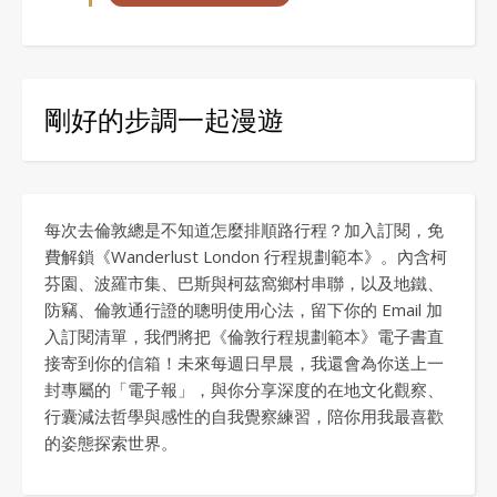
剛好的步調一起漫遊
每次去倫敦總是不知道怎麼排順路行程？加入訂閱，免
費解鎖《Wanderlust London 行程規劃範本》。內含柯
芬園、波羅市集、巴斯與柯茲窩鄉村串聯，以及地鐵、
防竊、倫敦通行證的聰明使用心法，留下你的 Email 加
入訂閱清單，我們將把《倫敦行程規劃範本》電子書直
接寄到你的信箱！未來每週日早晨，我還會為你送上一
封專屬的「電子報」，與你分享深度的在地文化觀察、
行囊減法哲學與感性的自我覺察練習，陪你用我最喜歡
的姿態探索世界。