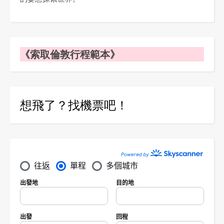
《索取倫敦行程範本》
想飛了？找機票吧！