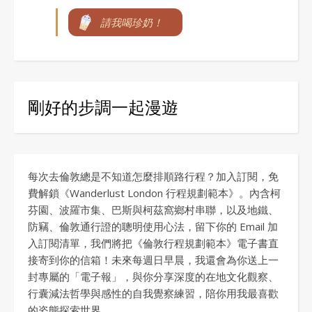
請我喝珍奶！
剛好的步調一起漫遊
每次去倫敦總是不知道怎麼排順路行程？加入訂閱，免
費解鎖《Wanderlust London 行程規劃範本》。內含柯
芬園、波羅市集、巴斯與柯茲窩鄉村串聯，以及地鐵、
防竊、倫敦通行證的聰明使用心法，留下你的 Email 加
入訂閱清單，我們將把《倫敦行程規劃範本》電子書直
接寄到你的信箱！未來每週日早晨，我還會為你送上一
封專屬的「電子報」，與你分享深度的在地文化觀察、
行囊減法哲學與感性的自我覺察練習，陪你用我最喜歡
的姿態探索世界。