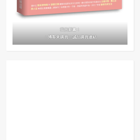
我的新書！
｜
博客來購買
｜
誠品購買連結