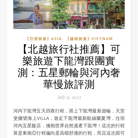
,
【亞洲旅遊】ASIA
【越南旅遊】VIETNAM
【北越旅行社推薦】可
樂旅遊下龍灣跟團實
測：五星郵輪與河內奢
華慢旅評測
July 9, 2023
河內下龍灣五天四夜行程，搭上下龍灣最新遊輪，天堂
斐儷號海上VILLA，遊走下龍灣最新航線蘭夏灣，住宿
河內五星飯店，擁抱世界自然遺產下龍灣！這次的行程
算是東南亞行程偏向是高檔舒適的行程，而且這次跟可