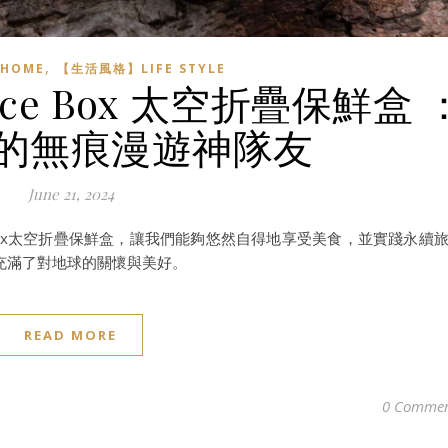
,
HOME
【生活風格】LIFE STYLE
ce Box 太空折疊保鮮盒 
的無痕漫遊神隊友
June 21, 2024
 Box太空折疊保鮮盒，讓我們能夠悠然自得地享受美食，並實踐永續
充滿了對地球的關懷與美好。
READ MORE
0 Commen