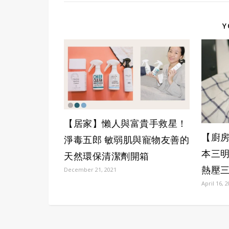
Y
【居家】懶人與富貴手救星！
【廚
淨毒五郎 敏弱肌與寵物友善的
本三
天然環保清潔劑開箱
熱壓
December 21, 2021
April 16, 