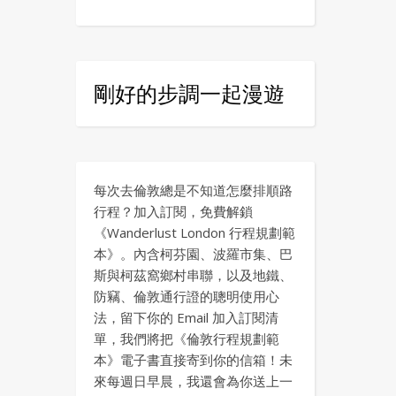
剛好的步調一起漫遊
每次去倫敦總是不知道怎麼排順路
行程？加入訂閱，免費解鎖
《Wanderlust London 行程規劃範
本》。內含柯芬園、波羅市集、巴
斯與柯茲窩鄉村串聯，以及地鐵、
防竊、倫敦通行證的聰明使用心
法，留下你的 Email 加入訂閱清
單，我們將把《倫敦行程規劃範
本》電子書直接寄到你的信箱！未
來每週日早晨，我還會為你送上一