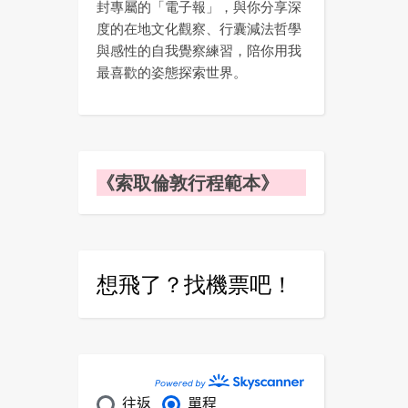
封專屬的「電子報」，與你分享深
度的在地文化觀察、行囊減法哲學
與感性的自我覺察練習，陪你用我
最喜歡的姿態探索世界。
《索取倫敦行程範本》
想飛了？找機票吧！