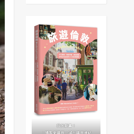
我的新書！
｜
博客來購買
｜
誠品購買連結