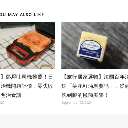
OU MAY ALSO LIKE
房】熱壓吐司機推薦！日
【旅行居家選物】法國百年
明治機開箱評價，零失敗
鉑「葵花籽油馬賽皂」，從
三明治食譜
洗到腳的極簡美學！
2020
September 23, 2020