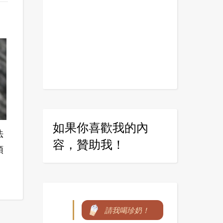
如果你喜歡我的內
法
容，贊助我！
頭
請我喝珍奶！